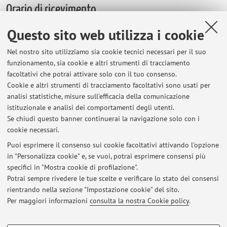
Orario di ricevimento
Questo sito web utilizza i cookie
a.a. 2024/2025 II semestre: il ricevimento si terrà in presenza
ogni
Martedì
14:00-16:00
e online su appuntamento (email:
Nel nostro sito utilizziamo sia cookie tecnici necessari per il suo
fabio.leone2@unibo.it
)
funzionamento, sia cookie e altri strumenti di tracciamento
facoltativi che potrai attivare solo con il tuo consenso.
Si prega comunque di concordare anticipatamente il
Cookie e altri strumenti di tracciamento facoltativi sono usati per
ricevimento
(sia in presenza sia online) via email.
analisi statistiche, misure sull'efficacia della comunicazione
Si prega di consultare regolarmente gli AVVISI su questo
istituzionale e analisi dei comportamenti degli utenti.
portale per eventuali cancellazioni o modifiche
Se chiudi questo banner continuerai la navigazione solo con i
cookie necessari.
Puoi esprimere il consenso sui cookie facoltativi attivando l'opzione
in "Personalizza cookie" e, se vuoi, potrai esprimere consensi più
Ultimi avvisi
specifici in "Mostra cookie di profilazione".
Potrai sempre rivedere le tue scelte e verificare lo stato dei consensi
Al momento non sono presenti avvisi.
rientrando nella sezione "Impostazione cookie" del sito.
Per maggiori informazioni
consulta la nostra Cookie policy
.