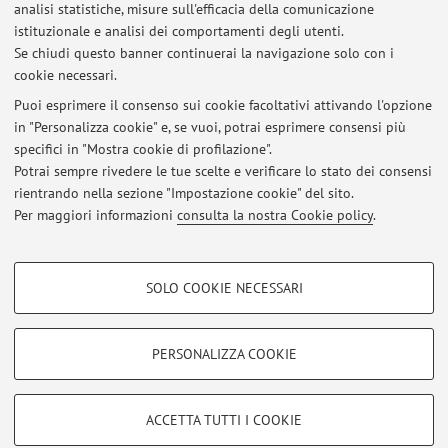
analisi statistiche, misure sull'efficacia della comunicazione
Esiti esami studenti Erasmus 9 febbraio 2026
istituzionale e analisi dei comportamenti degli utenti.
Se chiudi questo banner continuerai la navigazione solo con i
Pubblicato il: 12 febbraio 2026
cookie necessari.
Esiti esami studenti Erasmus 12 gennaio 2026
Puoi esprimere il consenso sui cookie facoltativi attivando l'opzione
Pubblicato il: 22 gennaio 2026
in "Personalizza cookie" e, se vuoi, potrai esprimere consensi più
specifici in "Mostra cookie di profilazione".
Esiti test del 15 12 2025 - studenti Erasmus
Potrai sempre rivedere le tue scelte e verificare lo stato dei consensi
Pubblicato il: 18 dicembre 2025
rientrando nella sezione "Impostazione cookie" del sito.
Per maggiori informazioni
consulta la nostra Cookie policy
.
Tutti gli avvisi
COOKIE DI PROFILAZIONE - FACOLTATIVI
SOLO COOKIE NECESSARI
Si tratta di cookie utilizzati per analizzare le caratteristiche della navigazione
Area riservata
degli utenti, creare profili in base al loro comportamento sul sito, per analisi
Accedi tramite
login
per gestire tutti i contenuti del sito.
di marketing.
PERSONALIZZA COOKIE
Mostra cookie di profilazione
© 2026 - ALMA MATER STUDIORUM - Università di Bologna - Via
Google/Youtube Video
COOKIE TECNICI - NECESSARI
ACCETTA TUTTI I COOKIE
Zamboni, 33 - 40126 Bologna - Partita IVA: 01131710376
Facebook
Privacy
|
Note legali
|
Impostazioni Cookie