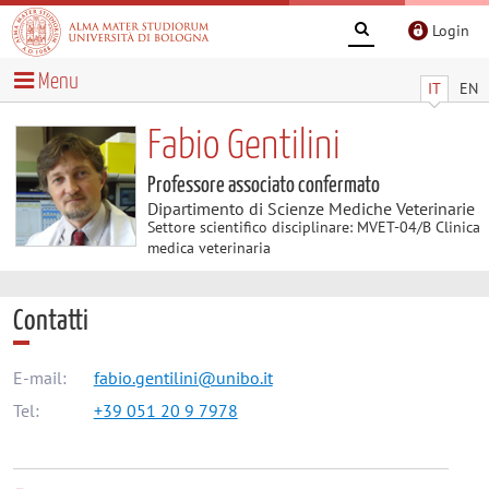
Login
Menu
IT
EN
Fabio Gentilini
Professore associato confermato
Dipartimento di Scienze Mediche Veterinarie
Settore scientifico disciplinare: MVET-04/B Clinica
medica veterinaria
Contatti
E-mail:
fabio.gentilini@unibo.it
Tel:
+39 051 20 9 7978