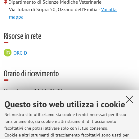
Dipartimento di Scienze Mediche Veterinarie
Via Tolara di Sopra 50, Ozzano dell'Emilia -
Vai alla
mappa
Risorse in rete
ORCID
Orario di ricevimento
Mercoledì ore 14.30 - 16.00
in presenza o via TEAMS. Si prega di prendere accordi previa
Questo sito web utilizza i cookie
email
Nel nostro sito utilizziamo sia cookie tecnici necessari per il suo
funzionamento, sia cookie e altri strumenti di tracciamento
facoltativi che potrai attivare solo con il tuo consenso.
Cookie e altri strumenti di tracciamento facoltativi sono usati per
Ultimi avvisi