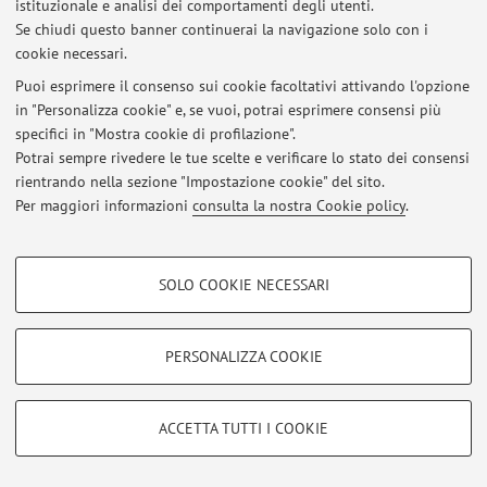
istituzionale e analisi dei comportamenti degli utenti.
Al momento non sono presenti avvisi.
Se chiudi questo banner continuerai la navigazione solo con i
cookie necessari.
Puoi esprimere il consenso sui cookie facoltativi attivando l'opzione
in "Personalizza cookie" e, se vuoi, potrai esprimere consensi più
specifici in "Mostra cookie di profilazione".
Area riservata
Potrai sempre rivedere le tue scelte e verificare lo stato dei consensi
Accedi tramite
login
per gestire tutti i contenuti del sito.
rientrando nella sezione "Impostazione cookie" del sito.
Per maggiori informazioni
consulta la nostra Cookie policy
.
© 2026 - ALMA MATER STUDIORUM - Università di Bologna - Via
COOKIE DI PROFILAZIONE - FACOLTATIVI
Zamboni, 33 - 40126 Bologna - Partita IVA: 01131710376
SOLO COOKIE NECESSARI
Privacy
|
Note legali
|
Impostazioni Cookie
Si tratta di cookie utilizzati per analizzare le caratteristiche della navigazione
degli utenti, creare profili in base al loro comportamento sul sito, per analisi
di marketing.
PERSONALIZZA COOKIE
Mostra cookie di profilazione
Google/Youtube Video
COOKIE TECNICI - NECESSARI
ACCETTA TUTTI I COOKIE
Facebook
Si tratta di cookie tecnici utilizzati, a titolo esemplificativo, per il corretto
Vimeo
funzionamento del sito, salvare le preferenze di navigazione, per il