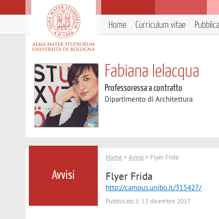
Home
Curriculum vitae
Pubblic
Fabiana Ielacqua
Professoressa a contratto
Dipartimento di Architettura
Home
>
Avvisi
> Flyer Frida
Flyer Frida
Avvisi
http://campus.unibo.it/315427/
Pubblicato il: 13 dicembre 2017