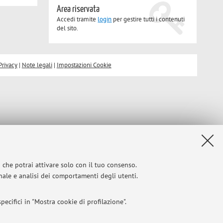
Area riservata
Accedi tramite
login
per gestire tutti i contenuti
del sito.
Privacy
|
Note legali
|
Impostazioni Cookie
i che potrai attivare solo con il tuo consenso.
onale e analisi dei comportamenti degli utenti.
ecifici in "Mostra cookie di profilazione".