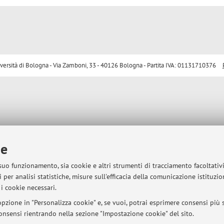
sità di Bologna - Via Zamboni, 33 - 40126 Bologna - Partita IVA: 01131710376
ie
 suo funzionamento, sia cookie e altri strumenti di tracciamento facoltativ
 per analisi statistiche, misure sull'efficacia della comunicazione istituzi
i cookie necessari.
pzione in "Personalizza cookie" e, se vuoi, potrai esprimere consensi più sp
 consensi rientrando nella sezione "Impostazione cookie" del sito.