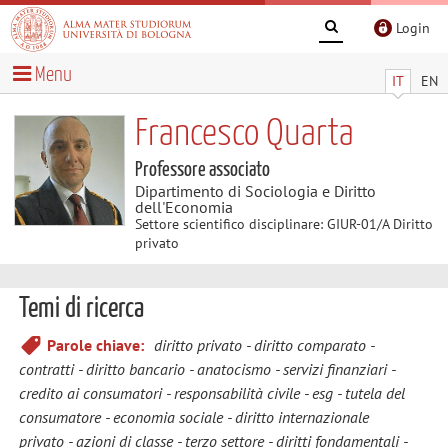
Login
Menu
IT
EN
Francesco Quarta
Professore associato
Dipartimento di Sociologia e Diritto
dell'Economia
Settore scientifico disciplinare: GIUR-01/A Diritto
privato
Temi di ricerca
Parole chiave:
diritto privato
diritto comparato
contratti
diritto bancario
anatocismo
servizi finanziari
credito ai consumatori
responsabilità civile
esg
tutela del
consumatore
economia sociale
diritto internazionale
privato
azioni di classe
terzo settore
diritti fondamentali