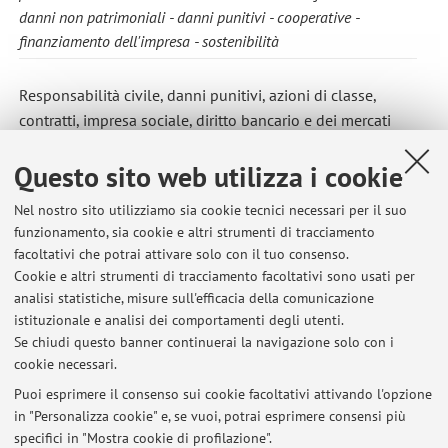
danni non patrimoniali
danni punitivi
cooperative
finanziamento dell'impresa
sostenibilità
Responsabilità civile, danni punitivi, azioni di classe,
contratti, impresa sociale, diritto bancario e dei mercati
finanziari. Diritto comparato
Questo sito web utilizza i cookie
Nel nostro sito utilizziamo sia cookie tecnici necessari per il suo
Ultimi avvisi
funzionamento, sia cookie e altri strumenti di tracciamento
facoltativi che potrai attivare solo con il tuo consenso.
Chiarimenti sulla conservazione dei voti ottenuti nelle singole
Cookie e altri strumenti di tracciamento facoltativi sono usati per
discipline del corso integrato "Istituzioni di diritto"
analisi statistiche, misure sull'efficacia della comunicazione
Pubblicato il: 11 settembre 2025
istituzionale e analisi dei comportamenti degli utenti.
Se chiudi questo banner continuerai la navigazione solo con i
ISTITUZIONI DI DIRITTO PRIVATO (PROGRAMMI E LIBRI DI TESTO,
cookie necessari.
SUDDIVISI TRA PRIMO E SECONDO MINI-CICLO)
Pubblicato il: 09 febbraio 2025
Puoi esprimere il consenso sui cookie facoltativi attivando l'opzione
in "Personalizza cookie" e, se vuoi, potrai esprimere consensi più
specifici in "Mostra cookie di profilazione".
Convegno su PSD2 e sicurezza dei sistemi di pagamento (Forlì,