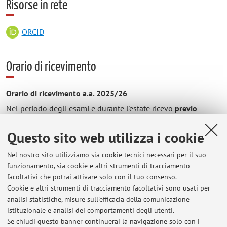
Risorse in rete
ORCID
Orario di ricevimento
Orario di ricevimento a.a. 2025/26
Nel periodo degli esami e durante l'estate ricevo
previo
appuntamento
in orari da concordarsi
online su Teams.
Questo sito web utilizza i cookie
Si prega di
contattarmi
via mail all'indirizzo
eva.wiesmann@unibo.it.
Nel nostro sito utilizziamo sia cookie tecnici necessari per il suo
funzionamento, sia cookie e altri strumenti di tracciamento
facoltativi che potrai attivare solo con il tuo consenso.
Cookie e altri strumenti di tracciamento facoltativi sono usati per
analisi statistiche, misure sull'efficacia della comunicazione
istituzionale e analisi dei comportamenti degli utenti.
Se chiudi questo banner continuerai la navigazione solo con i