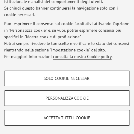
istituzionale e analisi dei comportamenti degli utenti.
Ultimi avvisi
Se chiudi questo banner continuerai la navigazione solo con i
cookie necessari.
Al momento non sono presenti avvisi.
Puoi esprimere il consenso sui cookie facoltativi attivando l'opzione
in "Personalizza cookie" e, se vuoi, potrai esprimere consensi più
specifici in "Mostra cookie di profilazione".
Potrai sempre rivedere le tue scelte e verificare lo stato dei consensi
rientrando nella sezione "Impostazione cookie" del sito.
Area riservata
Per maggiori informazioni
consulta la nostra Cookie policy
.
Accedi tramite
login
per gestire tutti i contenuti del sito.
COOKIE DI PROFILAZIONE - FACOLTATIVI
SOLO COOKIE NECESSARI
© 2026 - ALMA MATER STUDIORUM - Università di Bologna - Via
Si tratta di cookie utilizzati per analizzare le caratteristiche della navigazione
Zamboni, 33 - 40126 Bologna - Partita IVA: 01131710376
degli utenti, creare profili in base al loro comportamento sul sito, per analisi
Privacy
|
Note legali
|
Impostazioni Cookie
di marketing.
PERSONALIZZA COOKIE
Mostra cookie di profilazione
Google/Youtube Video
COOKIE TECNICI - NECESSARI
ACCETTA TUTTI I COOKIE
Facebook
Si tratta di cookie tecnici utilizzati, a titolo esemplificativo, per il corretto
Vimeo
funzionamento del sito, salvare le preferenze di navigazione, per il