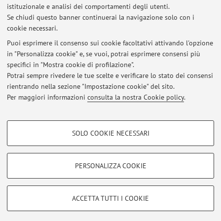
istituzionale e analisi dei comportamenti degli utenti.
2016: Università di Pavia, Laurea in Lettere, curriculum
Se chiudi questo banner continuerai la navigazione solo con i
antichistico.
cookie necessari.
Puoi esprimere il consenso sui cookie facoltativi attivando l'opzione
in "Personalizza cookie" e, se vuoi, potrai esprimere consensi più
Ultimi avvisi
specifici in "Mostra cookie di profilazione".
Potrai sempre rivedere le tue scelte e verificare lo stato dei consensi
Al momento non sono presenti avvisi.
rientrando nella sezione "Impostazione cookie" del sito.
Per maggiori informazioni
consulta la nostra Cookie policy
.
COOKIE DI PROFILAZIONE - FACOLTATIVI
SOLO COOKIE NECESSARI
Si tratta di cookie utilizzati per analizzare le caratteristiche della navigazione
Area riservata
degli utenti, creare profili in base al loro comportamento sul sito, per analisi
Accedi tramite
login
per gestire tutti i contenuti del sito.
di marketing.
PERSONALIZZA COOKIE
Mostra cookie di profilazione
© 2026 - ALMA MATER STUDIORUM - Università di Bologna - Via
Google/Youtube Video
COOKIE TECNICI - NECESSARI
ACCETTA TUTTI I COOKIE
Zamboni, 33 - 40126 Bologna - Partita IVA: 01131710376
Facebook
Privacy
|
Note legali
|
Impostazioni Cookie
Si tratta di cookie tecnici utilizzati, a titolo esemplificativo, per il corretto