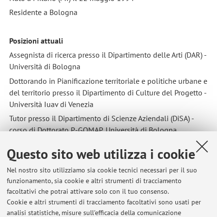
Residente a Bologna
Posizioni attuali
Assegnista di ricerca presso il Dipartimento delle Arti (DAR) -
Università di Bologna
Dottorando in Pianificazione territoriale e politiche urbane e
del territorio presso il Dipartimento di Culture del Progetto -
Università Iuav di Venezia
Tutor presso il Dipartimento di Scienze Aziendali (DiSA) -
corso di Dottorato P-GOMAP, Università di Bologna.
Questo sito web utilizza i cookie
Titoli di studio acquisiti
Nel nostro sito utilizziamo sia cookie tecnici necessari per il suo
2022: Università di Bologna, Master di I livello Esperto
funzionamento, sia cookie e altri strumenti di tracciamento
Progetti Fondi Finanziamenti Europei
facoltativi che potrai attivare solo con il tuo consenso.
2020: Università di Bologna, Laurea Magistrale in
Cookie e altri strumenti di tracciamento facoltativi sono usati per
Italianistica, Culture Letterarie Europee, Scienze Linguistiche
analisi statistiche, misure sull'efficacia della comunicazione