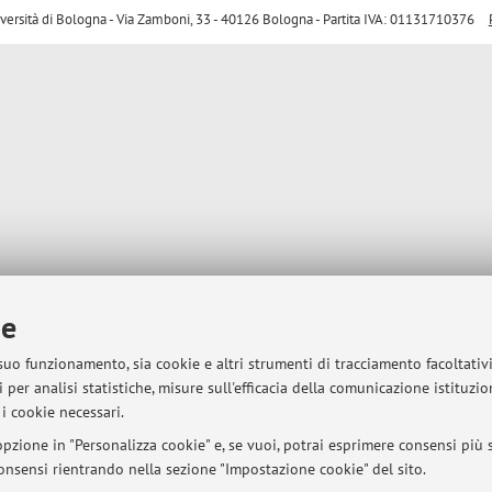
sità di Bologna - Via Zamboni, 33 - 40126 Bologna - Partita IVA: 01131710376
ie
 suo funzionamento, sia cookie e altri strumenti di tracciamento facoltativ
 per analisi statistiche, misure sull'efficacia della comunicazione istituzi
i cookie necessari.
pzione in "Personalizza cookie" e, se vuoi, potrai esprimere consensi più sp
 consensi rientrando nella sezione "Impostazione cookie" del sito.