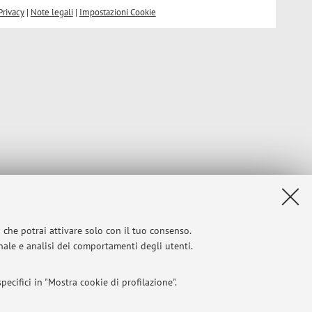
Privacy
|
Note legali
|
Impostazioni Cookie
i che potrai attivare solo con il tuo consenso.
onale e analisi dei comportamenti degli utenti.
ecifici in "Mostra cookie di profilazione".