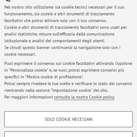
Dipartimento di Beni Culturali
Nel nostro sito utilizziamo sia cookie tecnici necessari per il suo
Via degli Ariani 1, Ravenna -
Vai alla mappa
funzionamento, sia cookie e altri strumenti di tracciamento
facoltativi che potrai attivare solo con il tuo consenso.
Risorse in rete
Cookie e altri strumenti di tracciamento facoltativi sono usati per
analisi statistiche, misure sull'efficacia della comunicazione
istituzionale e analisi dei comportamenti degli utenti.
ORCID
Se chiudi questo banner continuerai la navigazione solo con i
cookie necessari.
Puoi esprimere il consenso sui cookie facoltativi attivando l'opzione
in "Personalizza cookie" e, se vuoi, potrai esprimere consensi più
Ultimi avvisi
specifici in "Mostra cookie di profilazione".
Potrai sempre rivedere le tue scelte e verificare lo stato dei consensi
Al momento non sono presenti avvisi.
rientrando nella sezione "Impostazione cookie" del sito.
Per maggiori informazioni
consulta la nostra Cookie policy
.
COOKIE DI PROFILAZIONE - FACOLTATIVI
SOLO COOKIE NECESSARI
Area riservata
Si tratta di cookie utilizzati per analizzare le caratteristiche della navigazione
degli utenti, creare profili in base al loro comportamento sul sito, per analisi
Accedi tramite
login
per gestire tutti i contenuti del sito.
di marketing.