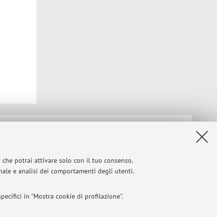
Privacy
|
Note legali
|
Impostazioni Cookie
i che potrai attivare solo con il tuo consenso.
onale e analisi dei comportamenti degli utenti.
ecifici in "Mostra cookie di profilazione".