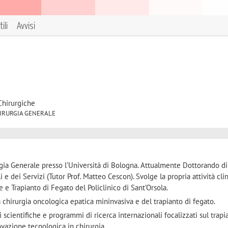
ili
Avvisi
Chirurgiche
 CHIRURGIA GENERALE
rgia Generale presso l’Università di Bologna. Attualmente Dottorando di
 dei Servizi (Tutor Prof. Matteo Cescon). Svolge la propria attività clin
e e Trapianto di Fegato del Policlinico di Sant’Orsola.
la chirurgia oncologica epatica mininvasiva e del trapianto di fegato.
 scientifiche e programmi di ricerca internazionali focalizzati sul trapi
ovazione tecnologica in chirurgia.