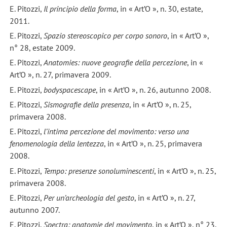
E. Pitozzi,
Il principio della forma
, in « Art’O », n. 30, estate,
2011.
E. Pitozzi,
Spazio stereoscopico per corpo sonoro
, in « Art’O »,
n° 28, estate 2009.
E. Pitozzi,
Anatomies: nuove geografie della percezione
, in «
Art’O », n. 27, primavera 2009.
E. Pitozzi,
bodyspacescape
, in « Art’O », n. 26, autunno 2008.
E. Pitozzi,
Sismografie della presenza
, in « Art’O », n. 25,
primavera 2008.
E. Pitozzi,
l’intima percezione del movimento: verso una
fenomenologia della lentezza
, in « Art’O », n. 25, primavera
2008.
E. Pitozzi,
Tempo: presenze sonoluminescenti
, in « Art’O », n. 25,
primavera 2008.
E. Pitozzi,
Per un’archeologia del gesto
, in « Art’O », n. 27,
autunno 2007.
E. Pitozzi,
Spectra: anatomie del movimento
, in « Art’O », n° 23,