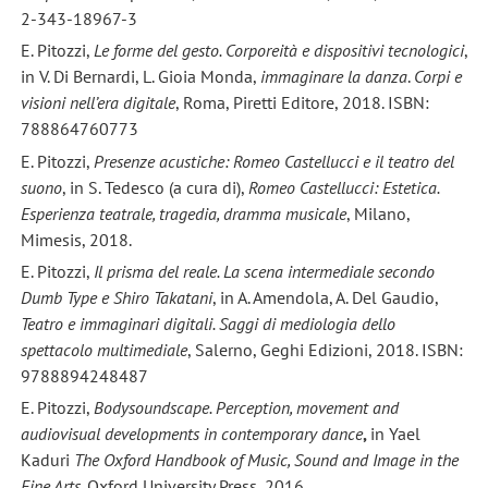
2-343-18967-3
E. Pitozzi,
Le forme del gesto. Corporeità e dispositivi tecnologici
,
in V. Di Bernardi, L. Gioia Monda,
immaginare la danza
.
Corpi e
visioni nell’era digitale
, Roma, Piretti Editore, 2018. ISBN:
788864760773
E. Pitozzi,
Presenze acustiche: Romeo Castellucci e il teatro del
suono
, in S. Tedesco (a cura di),
Romeo Castellucci: Estetica.
Esperienza teatrale, tragedia, dramma musicale
, Milano,
Mimesis, 2018.
E. Pitozzi,
Il prisma del reale. La scena intermediale secondo
Dumb Type e Shiro Takatani
, in A. Amendola, A. Del Gaudio,
Teatro e immaginari digitali. Saggi di mediologia dello
spettacolo multimediale
, Salerno, Geghi Edizioni, 2018. ISBN:
9788894248487
E. Pitozzi,
Bodysoundscape. Perception, movement and
audiovisual developments in contemporary dance
,
in Yael
Kaduri
The Oxford Handbook of Music, Sound and Image in the
Fine Arts,
Oxford University Press, 2016.