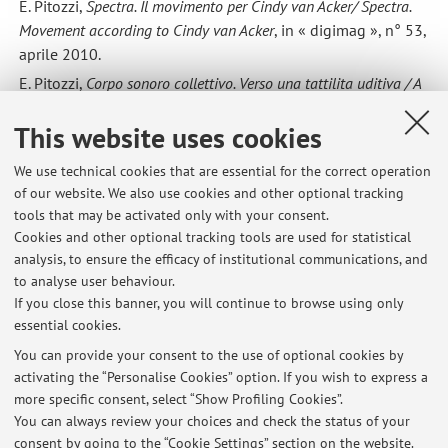
E. Pitozzi,
Spectra. Il movimento per Cindy van Acker/
Spectra.
Movement according to Cindy van Acker
, in « digimag », n° 53,
aprile 2010.
E. Pitozzi,
Corpo sonoro collettivo. Verso una tattilita uditiva / A
collective resounding body. Aiming towards an auditory tactility
,
This website uses cookies
in « digimag », n° 51, febbraio 2010.
E. Pitozzi,
Sismografie del tempo. Conversazione con Roberto
We use technical cookies that are essential for the correct operation
Paci Dalò / Seismographs of time. Conversation with Roberto
of our website. We also use cookies and other optional tracking
Paci Dalò,
in « digimag », n° 48, ottobre 2009.
tools that may be activated only with your consent.
Cookies and other optional tracking tools are used for statistical
analysis, to ensure the efficacy of institutional communications, and
to analyse user behaviour.
Latest news
If you close this banner, you will continue to browse using only
essential cookies.
NORME REDAZIONALI TESI
Published on: February 26 2020
You can provide your consent to the use of optional cookies by
activating the “Personalise Cookies” option. If you wish to express a
more specific consent, select “Show Profiling Cookies”.
DAMS - VERBALIZZAZIONE DEL TIROCINIO – NUOVE MODALITÀ (da
luglio 2019)
You can always review your choices and check the status of your
Published on: July 19 2019
consent by going to the “Cookie Settings” section on the website.