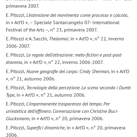
primavera 2007.
E. Pitozzi,
L’estensione del movimento come processo e calcolo
,
in « Art’O », – Speciale Santarcangelo 07- International
Festival of the Arts –, n° 23, primavera 2007.
E. Pitozzi e A. Sacchi,
Theàomai
, in « Art’O », n° 22, inverno
2006-2007.
E. Pitozzi,
Le regole dell’attrazione: meta-fiction e post-post-
dramma
, in « Art’O », n° 22, inverno 2006-2007.
E. Pitozzi,
Nuove geografie del corpo: Cindy Sherman
, in « Art’O
», n° 21, autunno 2006.
E. Pitozzi,
Tecnologie della percezione. La scena secondo i Dumb
Type
, in « Art’O », n° 21, autunno 2006.
E. Pitozzi,
L’impermanente trasparenza del tempo. Per
un’estetica dell’effimero
.
Conversazione con Christine Buci-
Glucksmann,
in « Art’O », n° 20, primavera 2006.
E. Pitozzi,
Superfici dinamiche
, in « Art’O », n° 20, primavera
2006.