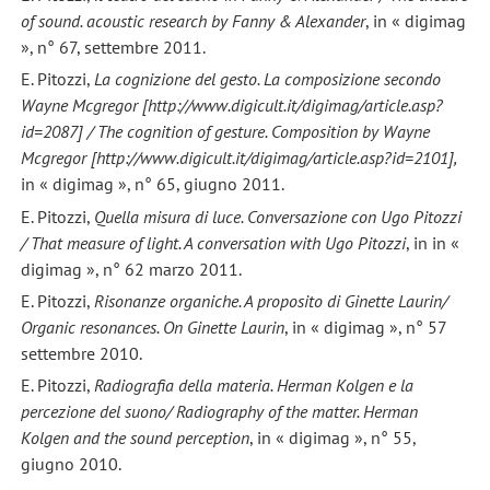
of sound. acoustic research by Fanny & Alexander
, in « digimag
», n° 67, settembre 2011.
E. Pitozzi,
La cognizione del gesto. La composizione secondo
Wayne Mcgregor [http://www.digicult.it/digimag/article.asp?
id=2087] / The cognition of gesture. Composition by Wayne
Mcgregor [http://www.digicult.it/digimag/article.asp?id=2101],
in « digimag », n° 65, giugno 2011.
E. Pitozzi,
Quella misura di luce. Conversazione con Ugo Pitozzi
/
That measure of light. A conversation with Ugo Pitozzi
, in in «
digimag », n° 62 marzo 2011.
E. Pitozzi,
Risonanze organiche. A proposito di Ginette Laurin/
Organic resonances. On Ginette Laurin
, in « digimag », n° 57
settembre 2010.
E. Pitozzi,
Radiografia della materia. Herman Kolgen e la
percezione del suono/ Radiography of the matter. Herman
Kolgen and the sound perception
, in « digimag », n° 55,
giugno 2010.