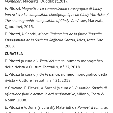
Montanari
,
Macerata, Quodlibet,2017.
E. Pitozzi,
Magnetica. La composizione coreografica di Cindy
Van Acker / La composition chorégraphique de Cindy Van Acker /
The choreographic composition of Cindy Van Acker
, Macerata,
Quodlibet, 2015.
E. Pitozzi, A. Sacchi,
Itinera. Trajectoires de la forme Tragedia
Endogonidia de la Socìetas Raffaello Sanzio
, Arles, Actes Sud,
2008.
CURATELA
E. Pitozzi (a cura di),
Teatri del suono
,
numero monografico
della rivista « Culture Teatrali », n° 27, 2018.
E. Pitozzi (a cura di),
On Presence
,
numero monografico della
rivista « Culture Teatrali », n° 21, 2012.
V. Gravano, E. Pitozzi, A. Sacchi (a cura di),
B. Motion. Spazio di
riflessione fuori e dentro le arti performative
, Milano, Costa &
Nolan, 2008.
E. Pitozzi e A. Doria (a cura di), Materiali da
Pompei. Il romanzo