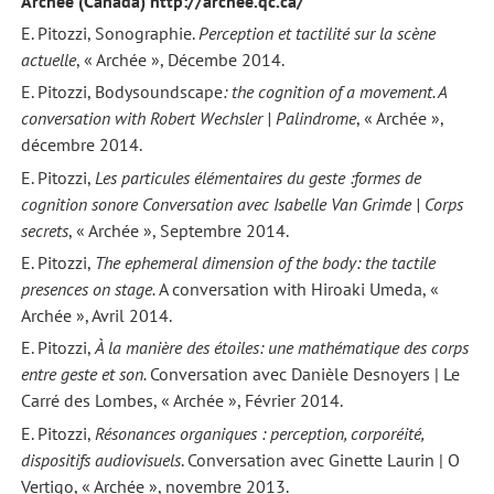
Archée (Canada) http://archee.qc.ca/
E. Pitozzi, Sonographie.
Perception et tactilité sur la scène
actuelle
, « Archée », Décembe 2014.
E. Pitozzi, Bodysoundscape
: the cognition of a movement. A
conversation with Robert Wechsler | Palindrome
, « Archée »,
décembre 2014.
E. Pitozzi,
Les particules élémentaires du geste :formes de
cognition sonore Conversation avec Isabelle Van Grimde | Corps
secrets
, « Archée », Septembre 2014.
E. Pitozzi,
The ephemeral dimension of the body: the tactile
presences on stage.
A conversation with Hiroaki Umeda, «
Archée », Avril 2014.
E. Pitozzi,
À la manière des étoiles: une mathématique des corps
entre geste et son.
Conversation avec Danièle Desnoyers | Le
Carré des Lombes, « Archée », Février 2014.
E. Pitozzi,
Résonances organiques : perception, corporéité,
dispositifs audiovisuels
. Conversation avec Ginette Laurin | O
Vertigo, « Archée », novembre 2013.