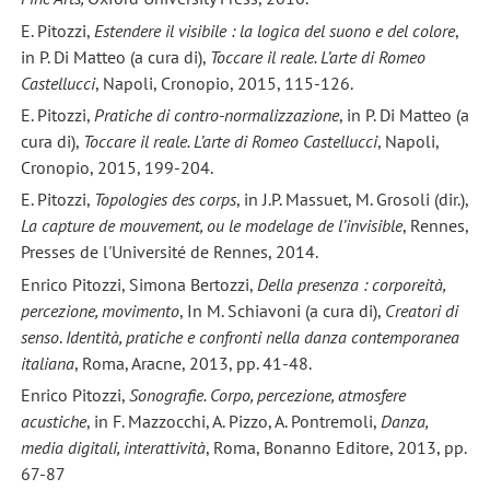
E. Pitozzi,
Estendere il visibile : la logica del suono e del colore
,
in P. Di Matteo (a cura di),
Toccare il reale. L’arte di Romeo
Castellucci
, Napoli, Cronopio, 2015, 115-126.
E. Pitozzi,
Pratiche di contro-normalizzazione
, in P. Di Matteo (a
cura di),
Toccare il reale. L’arte di Romeo Castellucci
, Napoli,
Cronopio, 2015, 199-204.
E. Pitozzi,
Topologies des corps
, in J.P. Massuet, M. Grosoli (dir.),
La capture de mouvement, ou le modelage de l’invisible
, Rennes,
Presses de l'Université de Rennes, 2014.
Enrico Pitozzi, Simona Bertozzi,
Della presenza : corporeità,
percezione, movimento
, In M. Schiavoni (a cura di),
Creatori di
senso
.
Identità, pratiche e confronti nella danza contemporanea
italiana
, Roma, Aracne, 2013, pp. 41-48.
Enrico Pitozzi,
Sonografie. Corpo, percezione, atmosfere
acustiche
, in F. Mazzocchi, A. Pizzo, A. Pontremoli,
Danza,
media digitali, interattività
, Roma, Bonanno Editore, 2013, pp.
67-87