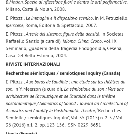
B.Motion. Spazio di riflessione fuori e dentro le arti performative
,
Milano, Costa & Nolan, 2008.
E. Pitozzi,
Le immagini e il dispositivo scenico
, in M. Petruziello,
Iperscene
, Roma, Editoria & Spettacolo, 2007.
E. Pitozzi,
Arterie del sistema: figure della densità
, in Socìetas
Raffaello Sanzio (a cura di),
Idioma, Clima, Crono
, vol. IX
Seminario, Quaderni della Tragedia Endogonidia, Cesena,
Casa Del Bello Estremo, 2004.
RIVISTE INTERNAZIONALI
Recherches sémiotiques / semiotiques Inquiry (Canada)
E. Pitozzi,
Aux bords de l’audible : une étude sur les théâtres du
son
, in Y. Meerzon (a cura di),
La sémiotique du son : Vers une
architecture de l’acoustique et de l’auralité dans le théâtre
postdramatique / Semiotics of Sound : Toward an Architecture of
Acoustics and Aurality in Postdramatic Theatre
, “Recherches
Semiotic / semiotiques Inquiry”, Vol. 35 (2015) n. 2-3 / Vol.
36 (2016) n.1-2, pp. 123-156. ISSN 0229-8651
Ligeia (Francia)