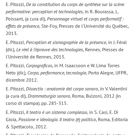
E. Pitozzi,
De la constitution du corps de synthèse sur la scène
performative: perception et technologies
, in R. Bourassa, L.
Poissant, (a cura di),
Personnage virtuel et corps performatif :
effets de présence
, Ste-Foy, Presses de l'Université du Québec,
2013.
E. Pitozzi,
Perception et sismographie de la présence
, in J. Féral
(dir.),
Le réel à l’épreuve des technologies
, Rennes, Presses de
l'Université de Rennes, 2013.
E. Pitozzi,
Corpograficos
, in M. Isaacsoon e W. Lima Torres
Neto (dir.),
Corpo, performance, tecnologia
, Porto Alegre, UFPR,
dicembre 2012.
E. Pitozzi,
Dissectio : anatomie del corpo sonoro
, in V. Valentini
(a cura di),
Drammaturgia sonora
, Roma, Bulzoni, 2012 (in
corso di stampa). pp. 285-315.
E. Pitozzi,
Il teatro è un sistema complesso
, in S. Casi, E. Di
Gioia,
Passione e ideologia. Il teatro (è) politico
, Roma, Editoria
& Spettacolo, 2012.