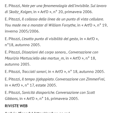
E. Pitozzi,
Note per una fenomenologia dell’invisibile. Sul lavoro
di Skoltz_Kolgen
, in « Art’O », n° 20, primavera 2006.
E. Pitozzi,
Il collasso della linea da un punto di vista cellulare.
You made me a monster di William Forsythe
, in « Art’O », n° 19,
inverno 2005/2006.
E. Pitozzi,
L’esatto punto di visibilità del gesto
, in « Art’O »,
n°18, autunno 2005.
E. Pitozzi,
Dissezioni del corpo sonoro
,.
Conversazione con
Maurizio Martusciello aka martux­_m
, in « Art’O », n° 18,
autunno 2005.
E. Pitozzi,
Tracciati sonori
, in « Art’O », n° 18, autunno 2005.
E. Pitozzi,
Il tempo (s)doppiato
.
Conversazione con ZimmerFrei
,
in « Art’O », n° 17, estate 2005.
E. Pitozzi,
Sonicità diasporiche. Conversazione con Scott
Gibbons
, in « Art’O », n° 16, primavera 2005.
RIVISTE WEB