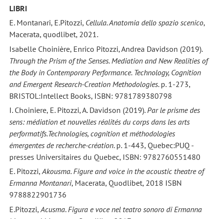
LIBRI
E. Montanari, E.Pitozzi,
Cellula. Anatomia dello spazio scenico
,
Macerata, quodlibet, 2021.
Isabelle Choinière, Enrico Pitozzi, Andrea Davidson (2019).
Through the Prism of the Senses. Mediation and New Realities of
the Body in Contemporary Performance. Technology, Cognition
and Emergent Research-Creation Methodologies
. p. 1-273,
BRISTOL:Intellect Books, ISBN: 9781789380798
I. Choiniere, E. Pitozzi, A. Davidson (2019).
Par le prisme des
sens: médiation et nouvelles réalités du corps dans les arts
performatifs.Technologies, cognition et méthodologies
émergentes de recherche-création
. p. 1-443, Quebec:PUQ -
presses Universitaires du Quebec, ISBN: 9782760551480
E. Pitozzi,
Akousma. Figure and voice in the acoustic theatre of
Ermanna Montanari
, Macerata, Quodlibet, 2018 ISBN
9788822901736
E.Pitozzi,
Acusma
.
Figura e voce nel teatro sonoro di Ermanna