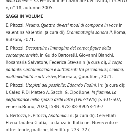
della cenere
– 37. Festival internazionale del Teatro, in « Art’O
», n° 18, autunno 2005.
SAGGI IN VOLUME
E. Pitozzi,
Neuma. Quattro diversi modi di comporre in voce
in
Valentina Valentini (a cura di),
Drammaturgia sonora II
, Roma,
Bulzoni, 2021.
E. Pitozzi,
Decostruire l’immagine del corpo: figure della
contemporaneità
, in Guido Bartorelli, Giovanni Bianchi,
Rosamaria Salvatore, Federica Stevanin (a cura di),
Il corpo
parlante. Contaminazioni e slittamenti tra psicoanalisi, cinema,
multimedialità e arti visive
, Macerata, Quodlibet, 2021.
E. Pitozzi,
Utopisti del possibile: Edoardo Fadini.
In: (a cura di):
I. Caleo P. Di Matteo A. Sacchi G. Cipollone,
In fiamme. La
performance nello spazio delle lotte (1967-1979).
p. 303-307,
venezia:Bruno, 2020, ISBN: 978-88-99058-19-7
S. Bertozzi, E. Pitozzi,
Anatomia
. In: (a cura di): Cervellati
Elena Taddeo Giulia, La danza in Italia nel Novecento e
oltre: teorie, pratiche, identità. p. 223- 227,