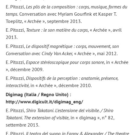
E. Pitozzi,
Les plis de la composition : corps, musique, formes du
temps.
Conversation avec Myriam Gourfink et Kasper T.
Toeplitz, « Archée », septembre 2013.
E. Pitozzi,
Texture : le son matière du corps
, « Archée », avril
2013.
E. Pitozzi,
Le dispositif magnétique : corps, mouvement, son
Conversation avec Cindy Van Acker,
« Archée », mai 2012.
E. Pitozzi,
Espace stéréoscopique pour corps sonore
, in « Archée
», décembre 2009.
E. Pitozzi,
Dispositifs de la perception : anatomie, présence,
interactivité,
in « Archée », décembre 2010.
Digimag (Italia / Regno Unito) :
http://www.digicult.it/digimag_eng/
E. Pitozzi,
Shiro Takatani. L’estensione del visibile. / Shiro
Takatani. The extension of visible
, in « digimag », n° 82,
settembre 2013.
E. Pitozzi,
Il teatro del suono in Fanny & Alexander /
The theatre