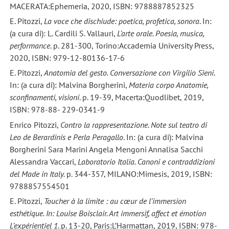
MACERATA:Ephemeria, 2020, ISBN: 9788887852325
E. Pitozzi,
La voce che dischiude: poetica, profetica, sonora
. In:
(a cura di): L. Cardili S. Vallauri,
L’arte orale. Poesia, musica,
performance
. p. 281-300, Torino:Accademia University Press,
2020, ISBN: 979-12-80136-17-6
E. Pitozzi,
Anatomia del gesto. Conversazione con Virgilio Sieni
.
In: (a cura di): Malvina Borgherini,
Materia corpo Anatomie,
sconfinamenti, visioni
. p. 19-39, Macerta:Quodlibet, 2019,
ISBN: 978-88- 229-0341-9
Enrico Pitozzi,
Contro la rappresentazione. Note sul teatro di
Leo de Berardinis e Perla Peragallo
. In: (a cura di): Malvina
Borgherini Sara Marini Angela Mengoni Annalisa Sacchi
Alessandra Vaccari,
Laboratorio Italia. Canoni e contraddizioni
del Made in Italy.
p. 344-357, MILANO:Mimesis, 2019, ISBN:
9788857554501
E. Pitozzi,
Toucher à la limite : au cœur de l’immersion
esthétique. In: Louise Boisclair. Art immersif, affect et émotion
L’expérientiel 1
. p. 13-20, Paris:L’Harmattan, 2019, ISBN: 978-