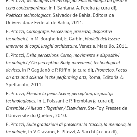
E. Pitozzi,
Tecnologias da Percepção. Epistemologia do gesto e
cena contemporânea
, in I. Santana, A. Pereira (a cura di),
Poéticas technologicas
, Salvador de Bahia, Editora da
Universidade Federal de Bahia, 2011.
E. Pitozzi,
Corpografie. Percezione, presenza, dispositivi
tecnologici
, in M. Borgherini, E. Garbin,
Modelli dell’essere.
Impronte di corpi, luoghi architetture
, Venezia, Marsilio, 2011.
E. Pitozzi,
Della percezione. Corpo, movimento e dispositivi
tecnologici / On perception. Body, movement, technological
devices
, in P. Gaglianò e P. Riffini (a cura di),
Prometeo. Focus
on arts and science in the performing arts
, Roma, Editoria &
Spettacolo, 2011.
E. Pitozzi,
Étendre la peau. Scène, perception, dispositifs
technologiques
, in L. Poissant e P. Tremblay (a cura di),
Ensemble / Ailleurs ; Together / Elsewhere
, Ste-Foy, Presses de
l'Université du Québec, 2010.
E. Pitozzi,
Sulle gradazioni di presenza: la traccia, la memoria, le
tecnologie
, in V. Gravano, E. Pitozzi, A. Sacchi (a cura di),