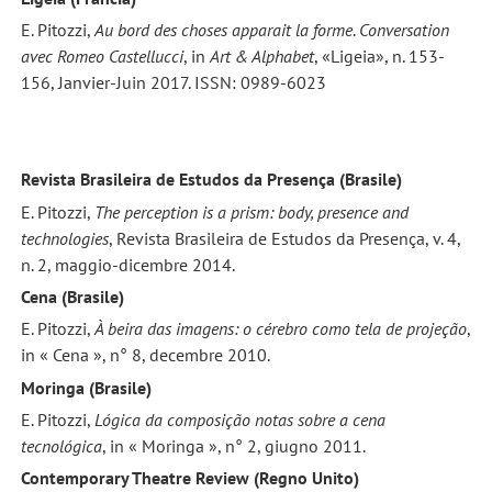
E. Pitozzi,
Au bord des choses apparait la forme
.
Conversation
avec Romeo Castellucci
, in
Art & Alphabet
, «Ligeia», n. 153-
156, Janvier-Juin 2017. ISSN: 0989-6023
Revista Brasileira de Estudos da Presença (Brasile)
E. Pitozzi,
The perception is a prism: body, presence and
technologies
, Revista Brasileira de Estudos da Presença, v. 4,
n. 2, maggio-dicembre 2014.
Cena (Brasile)
E. Pitozzi,
À beira das imagens: o cérebro como tela de projeção
,
in « Cena », n° 8, decembre 2010.
Moringa (Brasile)
E. Pitozzi,
Lógica da composição notas sobre a cena
tecnológica
, in « Moringa », n° 2, giugno 2011.
Contemporary Theatre Review (Regno Unito)