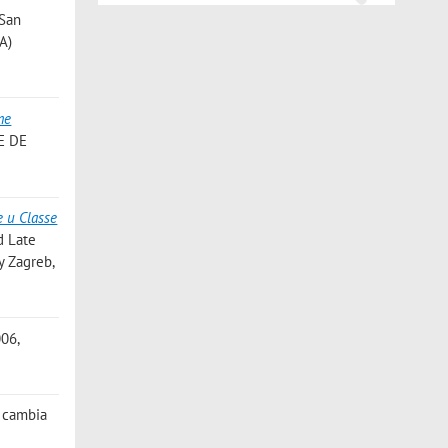
 San
A)
me
E DE
e u Classe
d Late
y Zagreb,
006,
e cambia