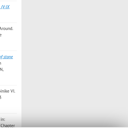
 (V-IX
 Around.
 e
of stone
n
N,
oinike VI.
3
, in:
 [Chapter