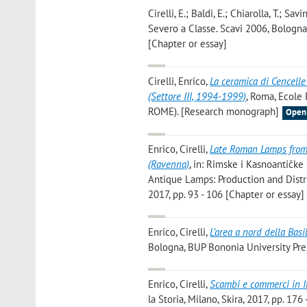
Cirelli, E.; Baldi, E.; Chiarolla, T.; Savin
Severo a Classe. Scavi 2006, Bologna
[Chapter or essay]
Cirelli, Enrico
,
La ceramica di Cencelle
(Settore III, 1994-1999)
, Roma, Ecol
ROME). [Research monograph]
Open
Enrico, Cirelli
,
Late Roman Lamps from 
(Ravenna)
, in: Rimske i Kasnoantičke
Antique Lamps: Production and Distri
2017, pp. 93 - 106 [Chapter or essay]
Enrico, Cirelli
,
L’area a nord della Basi
Bologna, BUP Bononia University Pres
Enrico, Cirelli
,
Scambi e commerci in Ita
la Storia, Milano, Skira, 2017, pp. 176