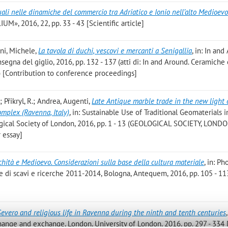
tuali nelle dinamiche del commercio tra Adriatico e Ionio nell’alto Medioevo
, 2016, 22, pp. 33 - 43 [Scientific article]
ani, Michele
,
La tavola di duchi, vescovi e mercanti a Senigallia
, in: In and
segna del giglio, 2016, pp. 132 - 137 (atti di: In and Around. Ceramiche
) [Contribution to conference proceedings]
.; Přikryl, R.; Andrea, Augenti
,
Late Antique marble trade in the new light 
omplex (Ravenna, Italy)
, in: Sustainable Use of Traditional Geomaterials i
ogical Society of London, 2016, pp. 1 - 13 (GEOLOGICAL SOCIETY, LONDO
 essay]
chità e Medioevo. Considerazioni sulla base della cultura materiale
, in: Ph
 di scavi e ricerche 2011-2014, Bologna, Antequem, 2016, pp. 105 - 11
evero and religious life in Ravenna during the ninth and tenth centuries
change and exchange, London, University of London, 2016, pp. 297 - 334