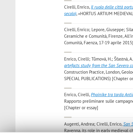
Cirelli, Enrico
,
Il ruolo delle città por
secolo)
, «HORTUS ARTIUM MEDIEVALIUM»
Cirelli, Enrico; Lepore, Giuseppe; Sil
Ceramiche e Comunità, Firenze, All'in
Comunità, Faenza, 17-19 aprile 2015
Enrico, Cirelli; Tůmová, H.; Šťastná, A
artefacts study from the San Severo c
Construction Practice, London, Geol
SPECIAL PUBLICATIONS) [Chapter or
Enrico, Cirelli
,
Phoinike tra tarda Anti
Rapporto preliminare sulle campagne
[Chapter or essay]
Augenti, Andrea; Cirelli, Enrico
,
San S
Ravenna, its role in early medieval 