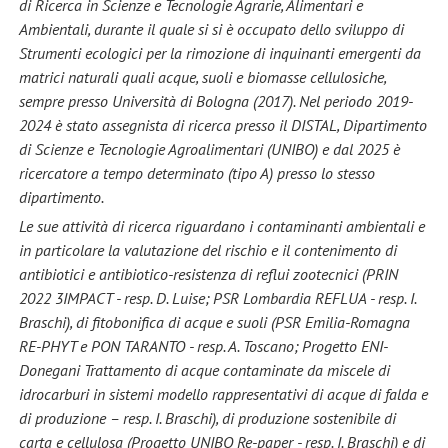
di Ricerca in Scienze e Tecnologie Agrarie, Alimentari e
Ambientali, durante il quale si si è occupato dello sviluppo di
Strumenti ecologici per la rimozione di inquinanti emergenti da
matrici naturali quali acque, suoli e biomasse cellulosiche,
sempre presso Università di Bologna (2017). Nel periodo 2019-
2024 è stato assegnista di ricerca presso il DISTAL, Dipartimento
di Scienze e Tecnologie Agroalimentari (UNIBO) e dal 2025 è
ricercatore a tempo determinato (tipo A) presso lo stesso
dipartimento.
Le sue attività di ricerca riguardano i contaminanti ambientali e
in particolare la valutazione del rischio e il contenimento di
antibiotici e antibiotico-resistenza di reflui zootecnici (PRIN
2022 3IMPACT - resp. D. Luise; PSR Lombardia REFLUA - resp. I.
Braschi), di fitobonifica di acque e suoli (PSR Emilia-Romagna
RE-PHYT e PON TARANTO - resp. A. Toscano; Progetto ENI-
Donegani Trattamento di acque contaminate da miscele di
idrocarburi in sistemi modello rappresentativi di acque di falda e
di produzione – resp. I. Braschi), di produzione sostenibile di
carta e cellulosa (Progetto UNIBO Re-paper - resp. I. Braschi) e di