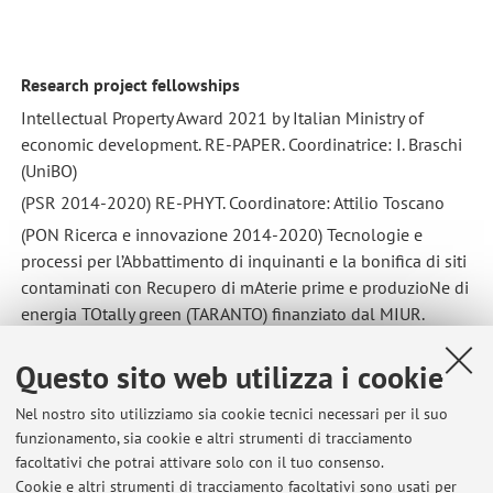
Research project fellowships
Intellectual Property Award 2021 by Italian Ministry of
economic development. RE-PAPER. Coordinatrice: I. Braschi
(UniBO)
(PSR 2014-2020) RE-PHYT. Coordinatore: Attilio Toscano
(PON Ricerca e innovazione 2014-2020) Tecnologie e
processi per l’Abbattimento di inquinanti e la bonifica di siti
contaminati con Recupero di mAterie prime e produzioNe di
energia TOtally green (TARANTO) finanziato dal MIUR.
Coordinatore: Vito Felice Uricchio (CNR)
Questo sito web utilizza i cookie
(Grant Agreement No 862663 — FoodE — H2020-SFS-2018-
2020/H2020-SFS-2019-1) “Food systems in European
Nel nostro sito utilizziamo sia cookie tecnici necessari per il suo
cities”. Coordinatore: F. Orsini (UniBO)
funzionamento, sia cookie e altri strumenti di tracciamento
(R/ENI/MTU/02/13) “Trattamento di acque contaminate da
facoltativi che potrai attivare solo con il tuo consenso.
miscele di idrocarburi: selettività di adsorbimento su
Cookie e altri strumenti di tracciamento facoltativi sono usati per