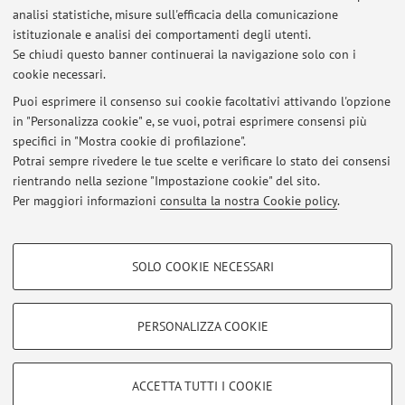
materiali micro e mesoporosi da sistemi modello
analisi statistiche, misure sull'efficacia della comunicazione
istituzionale e analisi dei comportamenti degli utenti.
rappresentativi di acque di falda e di produzione”.
Se chiudi questo banner continuerai la navigazione solo con i
Coordinatrice: A. Martucci (UniFE).
cookie necessari.
Puoi esprimere il consenso sui cookie facoltativi attivando l'opzione
in "Personalizza cookie" e, se vuoi, potrai esprimere consensi più
Ultimi avvisi
specifici in "Mostra cookie di profilazione".
Potrai sempre rivedere le tue scelte e verificare lo stato dei consensi
Al momento non sono presenti avvisi.
rientrando nella sezione "Impostazione cookie" del sito.
Per maggiori informazioni
consulta la nostra Cookie policy
.
COOKIE DI PROFILAZIONE - FACOLTATIVI
SOLO COOKIE NECESSARI
Si tratta di cookie utilizzati per analizzare le caratteristiche della navigazione
Area riservata
degli utenti, creare profili in base al loro comportamento sul sito, per analisi
Accedi tramite
login
per gestire tutti i contenuti del sito.
di marketing.
PERSONALIZZA COOKIE
Mostra cookie di profilazione
© 2026 - ALMA MATER STUDIORUM - Università di Bologna - Via
Google/Youtube Video
COOKIE TECNICI - NECESSARI
ACCETTA TUTTI I COOKIE
Zamboni, 33 - 40126 Bologna - Partita IVA: 01131710376
Facebook
Privacy
|
Note legali
|
Impostazioni Cookie