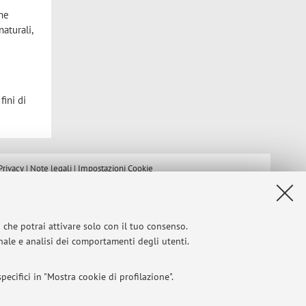
che
aturali,
fini di
Privacy
|
Note legali
|
Impostazioni Cookie
i che potrai attivare solo con il tuo consenso.
onale e analisi dei comportamenti degli utenti.
ecifici in "Mostra cookie di profilazione".