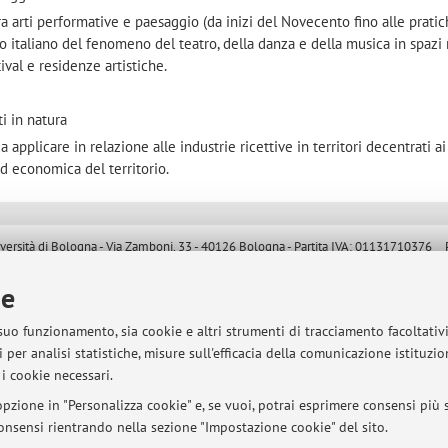
tra arti performative e paesaggio (da inizi del Novecento fino alle prati
taliano del fenomeno del teatro, della danza e della musica in spazi n
ival e residenze artistiche.
i in natura
applicare in relazione alle industrie ricettive in territori decentrati ai 
ed economica del territorio.
sità di Bologna - Via Zamboni, 33 - 40126 Bologna - Partita IVA: 01131710376
ie
 suo funzionamento, sia cookie e altri strumenti di tracciamento facoltativ
 per analisi statistiche, misure sull'efficacia della comunicazione istituzi
i cookie necessari.
pzione in "Personalizza cookie" e, se vuoi, potrai esprimere consensi più sp
 consensi rientrando nella sezione "Impostazione cookie" del sito.