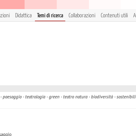
azioni
Didattica
Temi di ricerca
Collaborazioni
Contenuti utili
A
paesaggio
teatrologia
green
teatro natura
biodiversità
sostenibili
saggio