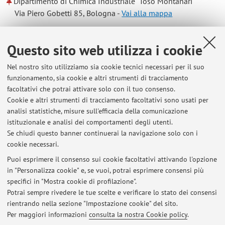
Dipartimento di Chimica Industriale "Toso Montanari"
Via Piero Gobetti 85, Bologna -
Vai alla mappa
Risorse in rete
Questo sito web utilizza i cookie
Nel nostro sito utilizziamo sia cookie tecnici necessari per il suo
ORCID
funzionamento, sia cookie e altri strumenti di tracciamento
facoltativi che potrai attivare solo con il tuo consenso.
Cookie e altri strumenti di tracciamento facoltativi sono usati per
Orario di ricevimento
analisi statistiche, misure sull'efficacia della comunicazione
istituzionale e analisi dei comportamenti degli utenti.
Lunedi 9.30-12.30 o qualsiasi giorno previo appuntamento
Se chiudi questo banner continuerai la navigazione solo con i
cookie necessari.
Puoi esprimere il consenso sui cookie facoltativi attivando l'opzione
in "Personalizza cookie" e, se vuoi, potrai esprimere consensi più
Ultimi avvisi
specifici in "Mostra cookie di profilazione".
Potrai sempre rivedere le tue scelte e verificare lo stato dei consensi
Al momento non sono presenti avvisi.
rientrando nella sezione "Impostazione cookie" del sito.
Per maggiori informazioni
consulta la nostra Cookie policy
.