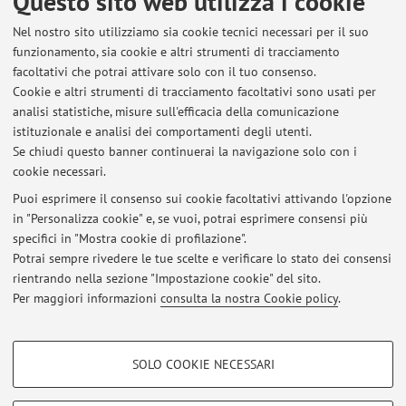
Questo sito web utilizza i cookie
professione sanitaria di tecnico di radiologia
Nel nostro sito utilizziamo sia cookie tecnici necessari per il suo
medica)
funzionamento, sia cookie e altri strumenti di tracciamento
Periodo delle lezioni: dal 16 settembre 2026 al 7 ottobre
facoltativi che potrai attivare solo con il tuo consenso.
2026
Cookie e altri strumenti di tracciamento facoltativi sono usati per
analisi statistiche, misure sull'efficacia della comunicazione
Orario delle lezioni
istituzionale e analisi dei comportamenti degli utenti.
Se chiudi questo banner continuerai la navigazione solo con i
cookie necessari.
Puoi esprimere il consenso sui cookie facoltativi attivando l'opzione
in "Personalizza cookie" e, se vuoi, potrai esprimere consensi più
Ultimi avvisi
specifici in "Mostra cookie di profilazione".
Potrai sempre rivedere le tue scelte e verificare lo stato dei consensi
Al momento non sono presenti avvisi.
rientrando nella sezione "Impostazione cookie" del sito.
Per maggiori informazioni
consulta la nostra Cookie policy
.
COOKIE DI PROFILAZIONE - FACOLTATIVI
SOLO COOKIE NECESSARI
Si tratta di cookie utilizzati per analizzare le caratteristiche della navigazione
Area riservata
degli utenti, creare profili in base al loro comportamento sul sito, per analisi
Accedi tramite
login
per gestire tutti i contenuti del sito.