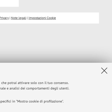
Privacy
|
Note legali
|
Impostazioni Cookie
i che potrai attivare solo con il tuo consenso.
onale e analisi dei comportamenti degli utenti.
ecifici in "Mostra cookie di profilazione".