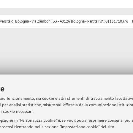
sità di Bologna - Via Zamboni, 33 - 40126 Bologna - Partita IVA: 01131710376
ie
 suo funzionamento, sia cookie e altri strumenti di tracciamento facoltativ
 per analisi statistiche, misure sull'efficacia della comunicazione istituzi
i cookie necessari.
pzione in "Personalizza cookie" e, se vuoi, potrai esprimere consensi più sp
 consensi rientrando nella sezione "Impostazione cookie" del sito.