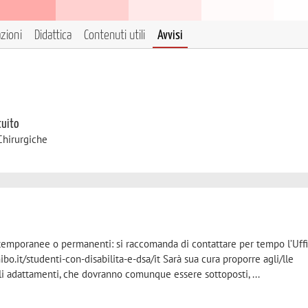
azioni
Didattica
Contenuti utili
Avvisi
tuito
Chirurgiche
 temporanee o permanenti: si raccomanda di contattare per tempo l’Uffi
bo.it/studenti-con-disabilita-e-dsa/it Sarà sua cura proporre agli/lle
li adattamenti, che dovranno comunque essere sottoposti, ...