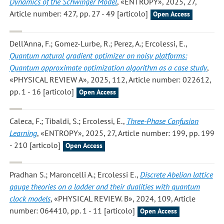
Dynamics of the Schwinger Model
, «ENTROPY», 2025, 27,
Article number: 427, pp. 27 - 49 [articolo]
Open Access
Dell'Anna, F.; Gomez-Lurbe, R.; Perez, A.; Ercolessi, E.
,
Quantum natural gradient optimizer on noisy platforms:
Quantum approximate optimization algorithm as a case study
,
«PHYSICAL REVIEW A», 2025, 112, Article number: 022612,
pp. 1 - 16 [articolo]
Open Access
Caleca, F.; Tibaldi, S.; Ercolessi, E.
,
Three-Phase Confusion
Learning
, «ENTROPY», 2025, 27, Article number: 199, pp. 199
- 210 [articolo]
Open Access
Pradhan S.; Maroncelli A.; Ercolessi E.
,
Discrete Abelian lattice
gauge theories on a ladder and their dualities with quantum
clock models
, «PHYSICAL REVIEW. B», 2024, 109, Article
number: 064410, pp. 1 - 11 [articolo]
Open Access