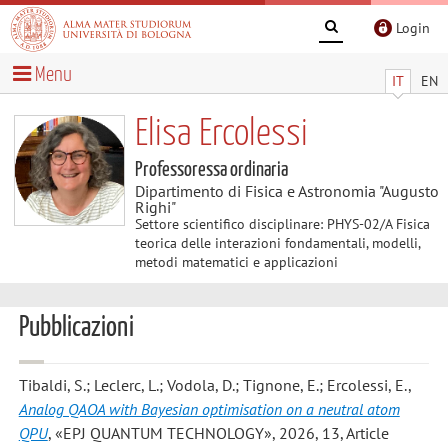
Login
Menu
IT
EN
Elisa Ercolessi
Professoressa ordinaria
Dipartimento di Fisica e Astronomia "Augusto
Righi"
Settore scientifico disciplinare: PHYS-02/A Fisica
teorica delle interazioni fondamentali, modelli,
metodi matematici e applicazioni
Pubblicazioni
Tibaldi, S.; Leclerc, L.; Vodola, D.; Tignone, E.; Ercolessi, E.
,
Analog QAOA with Bayesian optimisation on a neutral atom
QPU
, «EPJ QUANTUM TECHNOLOGY», 2026, 13, Article