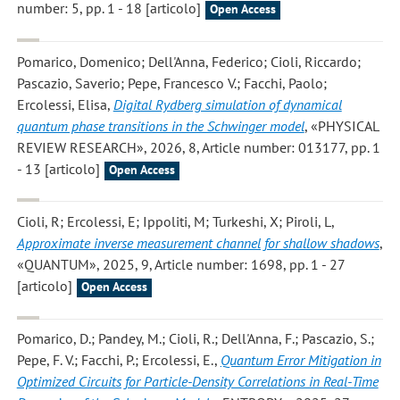
number: 5, pp. 1 - 18 [articolo]
Open Access
Pomarico, Domenico; Dell'Anna, Federico; Cioli, Riccardo;
Pascazio, Saverio; Pepe, Francesco V.; Facchi, Paolo;
Ercolessi, Elisa
,
Digital Rydberg simulation of dynamical
quantum phase transitions in the Schwinger model
, «PHYSICAL
REVIEW RESEARCH», 2026, 8, Article number: 013177, pp. 1
- 13 [articolo]
Open Access
Cioli, R; Ercolessi, E; Ippoliti, M; Turkeshi, X; Piroli, L
,
Approximate inverse measurement channel for shallow shadows
,
«QUANTUM», 2025, 9, Article number: 1698, pp. 1 - 27
[articolo]
Open Access
Pomarico, D.; Pandey, M.; Cioli, R.; Dell'Anna, F.; Pascazio, S.;
Pepe, F. V.; Facchi, P.; Ercolessi, E.
,
Quantum Error Mitigation in
Optimized Circuits for Particle-Density Correlations in Real-Time