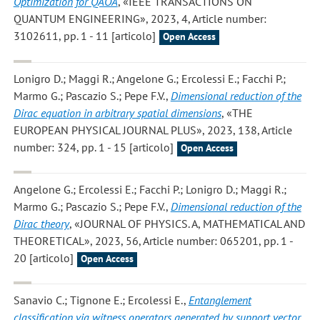
Optimization for QAOA
, «IEEE TRANSACTIONS ON
QUANTUM ENGINEERING», 2023, 4, Article number:
3102611, pp. 1 - 11 [articolo]
Open Access
Lonigro D.; Maggi R.; Angelone G.; Ercolessi E.; Facchi P.;
Marmo G.; Pascazio S.; Pepe F.V.
,
Dimensional reduction of the
Dirac equation in arbitrary spatial dimensions
, «THE
EUROPEAN PHYSICAL JOURNAL PLUS», 2023, 138, Article
number: 324, pp. 1 - 15 [articolo]
Open Access
Angelone G.; Ercolessi E.; Facchi P.; Lonigro D.; Maggi R.;
Marmo G.; Pascazio S.; Pepe F.V.
,
Dimensional reduction of the
Dirac theory
, «JOURNAL OF PHYSICS. A, MATHEMATICAL AND
THEORETICAL», 2023, 56, Article number: 065201, pp. 1 -
20 [articolo]
Open Access
Sanavio C.; Tignone E.; Ercolessi E.
,
Entanglement
classification via witness operators generated by support vector