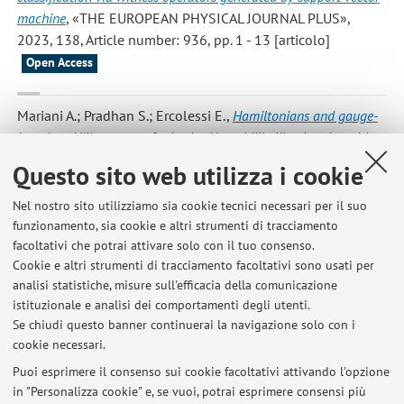
machine
, «THE EUROPEAN PHYSICAL JOURNAL PLUS»,
2023, 138, Article number: 936, pp. 1 - 13 [articolo]
Open Access
Mariani A.; Pradhan S.; Ercolessi E.
,
Hamiltonians and gauge-
invariant Hilbert space for lattice Yang-Mills-like theories with
finite gauge group
, «PHYSICAL REVIEW D», 2023, 107, Article
Questo sito web utilizza i cookie
number: 114513, pp. 1 - 15 [articolo]
Open Access
Nel nostro sito utilizziamo sia cookie tecnici necessari per il suo
funzionamento, sia cookie e altri strumenti di tracciamento
facoltativi che potrai attivare solo con il tuo consenso.
1
2
3
4
Cookie e altri strumenti di tracciamento facoltativi sono usati per
analisi statistiche, misure sull'efficacia della comunicazione
Pubblicazioni antecedenti il 2004
istituzionale e analisi dei comportamenti degli utenti.
Se chiudi questo banner continuerai la navigazione solo con i
cookie necessari.
Puoi esprimere il consenso sui cookie facoltativi attivando l'opzione
in "Personalizza cookie" e, se vuoi, potrai esprimere consensi più
Ultimi avvisi