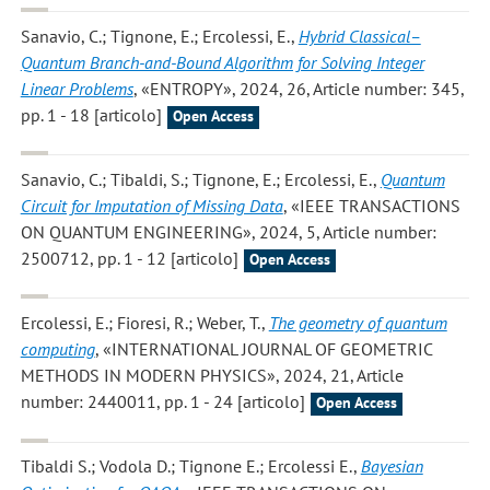
Sanavio, C.; Tignone, E.; Ercolessi, E.
,
Hybrid Classical–
Quantum Branch-and-Bound Algorithm for Solving Integer
Linear Problems
, «ENTROPY», 2024, 26, Article number: 345,
pp. 1 - 18 [articolo]
Open Access
Sanavio, C.; Tibaldi, S.; Tignone, E.; Ercolessi, E.
,
Quantum
Circuit for Imputation of Missing Data
, «IEEE TRANSACTIONS
ON QUANTUM ENGINEERING», 2024, 5, Article number:
2500712, pp. 1 - 12 [articolo]
Open Access
Ercolessi, E.; Fioresi, R.; Weber, T.
,
The geometry of quantum
computing
, «INTERNATIONAL JOURNAL OF GEOMETRIC
METHODS IN MODERN PHYSICS», 2024, 21, Article
number: 2440011, pp. 1 - 24 [articolo]
Open Access
Tibaldi S.; Vodola D.; Tignone E.; Ercolessi E.
,
Bayesian