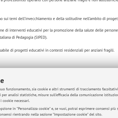
ano sui temi dell’invecchiamento e della solitudine nell’ambito di proget
ne di interventi educativi per la promozione della salute delle persone
taliana di Pedagogia (SIPED).
le di progetti educativi in contesti residenziali per anziani fragili.
ie
 suo funzionamento, sia cookie e altri strumenti di tracciamento facoltativ
zione "Giovanni Maria Bertin"
 per analisi statistiche, misure sull'efficacia della comunicazione istituzi
 mappa
i cookie necessari.
pzione in "Personalizza cookie" e, se vuoi, potrai esprimere consensi più sp
 consensi rientrando nella sezione "Impostazione cookie" del sito.