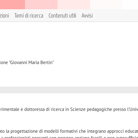
zioni
Temi di ricerca
Contenuti utili
Avvisi
ione "Giovanni Maria Bertin"
erimentale e dottoressa di ricerca in Scienze pedagogiche presso l'Univ
dato la progettazione di modelli formativi che integrano approcci educa
i a professionisti operanti con persone anziane fragili e non autosufficie