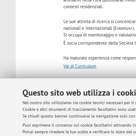
contesti residenziali.
Le sue attività di ricerca si concentr
nazionali e internazionali (Erasmus+).
Si occupa di monitoraggio e valutazio
È socia corrispondente della Società I
Ha maturato esperienza come responsabi
Vai al Curriculum
Contatti
E-mail:
elisa.bruni11@unibo.it
Questo sito web utilizza i cook
Nel nostro sito utilizziamo sia cookie tecnici necessari per il
Dipartimento di Scienze Dell'Educa
Cookie e altri strumenti di tracciamento facoltativi sono usati
Via Filippo Re 6, Bologna -
Vai alla
Se chiudi questo banner continuerai la navigazione solo con 
Puoi esprimere il consenso sui cookie facoltativi attivando l'o
Potrai sempre rivedere le tue scelte e verificare lo stato dei
Risorse in rete
ORCID