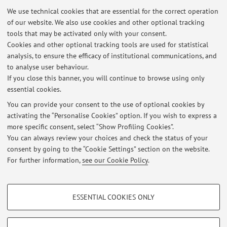
ritirarsi lo faccia entro i termini stabiliti cancellandosi
We use technical cookies that are essential for the correct operation
dalla lista, in modo da permettere un'organizzazione
of our website. We also use cookies and other optional tracking
ottimale dei tempi ...
tools that may be activated only with your consent.
Published on: April 11 2016
Cookies and other optional tracking tools are used for statistical
analysis, to ensure the efficacy of institutional communications, and
AVVISO PER TUTTI GLI STUDENTI
to analyse user behaviour.
If you close this banner, you will continue to browse using only
Per eventuali comunicazioni urgenti (riguardanti
essential cookies.
modificazione di orari di lezione o variazione delle
date/orari/ sedi degli appelli) verranno utilizzati gli
You can provide your consent to the use of optional cookies by
activating the “Personalise Cookies” option. If you wish to express a
indirizzi e-mail registrati nelle liste di distribuzione
more specific consent, select “Show Profiling Cookies”.
docente/ studente. Gli studenti interessati a ricevere tali
You can always review your choices and check the status of your
avvisi sono pregati di verificare ...
consent by going to the “Cookie Settings” section on the website.
Published on: May 06 2010
For further information,
see our Cookie Policy
.
PROFILING COOKIES - OPTIONAL
ESSENTIAL COOKIES ONLY
These cookies are used to analyse user browsing patterns, create user profiles
Restricted area
based on browsing behaviour, and for marketing analysis.
Login
to manage all website contents.