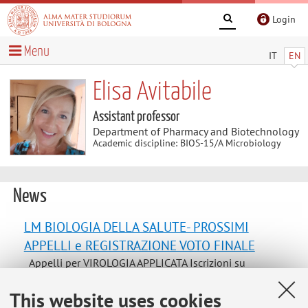
Login
Menu
IT
EN
Elisa Avitabile
Assistant professor
Department of Pharmacy and Biotechnology
Academic discipline: BIOS-15/A Microbiology
News
LM BIOLOGIA DELLA SALUTE- PROSSIMI
APPELLI e REGISTRAZIONE VOTO FINALE
Appelli per VIROLOGIA APPLICATA Iscrizioni su
AlmaEsami. Si pregano gli interessati di iscriversi solo se
This website uses cookies
convinti di presentarsi all'esame. Tuttavia chi pensa di