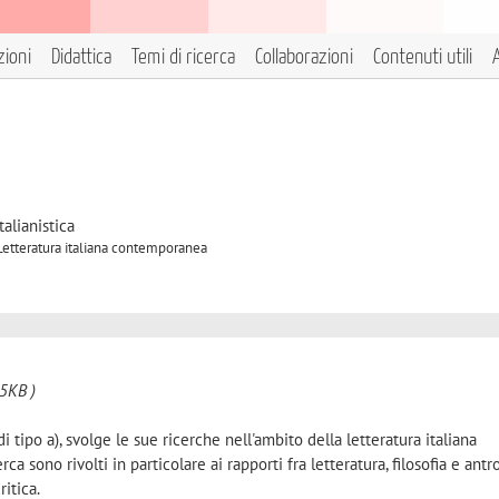
zioni
Didattica
Temi di ricerca
Collaborazioni
Contenuti utili
A
2
talianistica
 Letteratura italiana contemporanea
5KB )
tipo a), svolge le sue ricerche nell'ambito della letteratura italiana
ca sono rivolti in particolare ai rapporti fra letteratura, filosofia e antr
ritica.