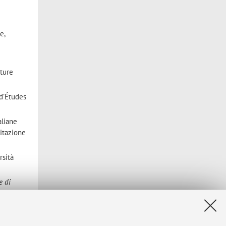
e,
ature
d’Études
aliane
litazione
rsità
e di