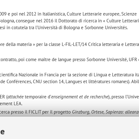
09 e poi nel 2012 in Italianistica, Culture Letterarie europee, Scienze
Bologna, consegue nel 2016 il Dottorato di ricerca in « Culture Letterari
tesi in cotutela tra l’Università di Bologna e Sorbonne Universités.
ore della materia » per la classe L-FIL-LET/14 Critica letteraria e Letter
contratto, poi come maître de langue presso Sorbonne Université, UFR 
ientifica Nazionale in Francia per la sezione di Lingua e Letteratura it
s de Conférences, CNU section 14, Langues et littératures romanes). Abi
ER (
attachée
temporaire d’
enseignement et de recherche
), presso l’Unive
rtement LEA.
cerca presso il FICLIT per il progetto
Ginzburg, Ortese, Sapienza: alleanz
ie
 et Culture Italiennes (Sorbonne Université)