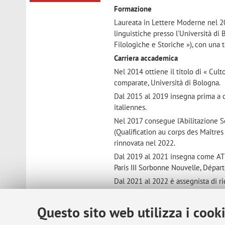
Formazione
Laureata in Lettere Moderne nel 20
linguistiche presso l'Università di 
Filologiche e Storiche »), con una 
Carriera accademica
Nel 2014 ottiene il titolo di « Cult
comparate, Università di Bologna.
Dal 2015 al 2019 insegna prima a 
italiennes.
Nel 2017 consegue l'Abilitazione Sc
(Qualification au corps des Maître
rinnovata nel 2022.
Dal 2019 al 2021 insegna come AT
Paris III Sorbonne Nouvelle, Dépa
Dal 2021 al 2022 è assegnista di ri
pensiero tra letteratura e filosofia
.
Gruppi di ricerca
Questo sito web utilizza i cook
Membro di ELCI, Équipe Littérature