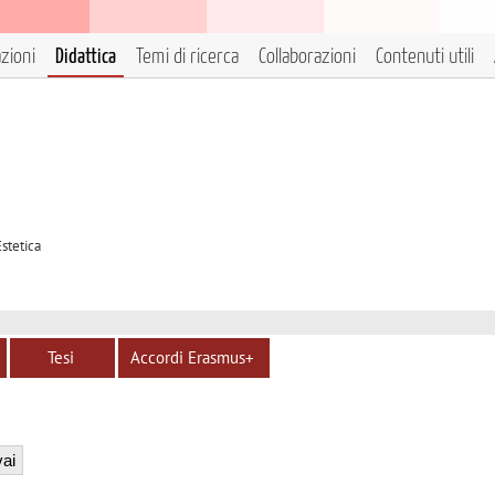
azioni
Didattica
Temi di ricerca
Collaborazioni
Contenuti utili
Estetica
Tesi
Accordi Erasmus+