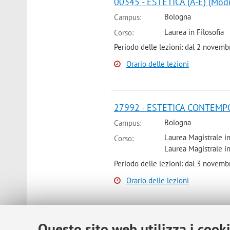
00345 - ESTETICA (A-E) (Mod
Bologna
Campus:
Laurea in Filosofia
Corso:
Periodo delle lezioni: dal 2 novem
Orario delle lezioni
27992 - ESTETICA CONTEMPOR
Bologna
Campus:
Laurea Magistrale in
Corso:
Laurea Magistrale in
Periodo delle lezioni: dal 3 novem
Orario delle lezioni
04538 - POETICA E RETORICA 
Questo sito web utilizza i cook