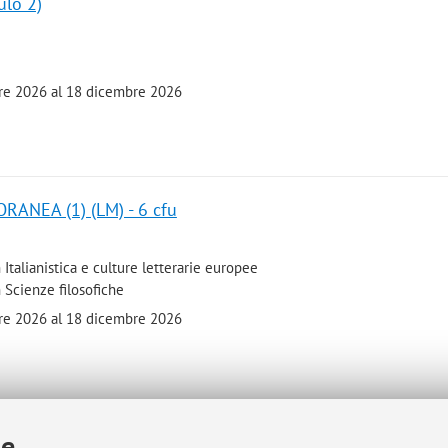
ulo 2)
bre 2026 al 18 dicembre 2026
ANEA (1) (LM) - 6 cfu
 Italianistica e culture letterarie europee
 Scienze filosofiche
bre 2026 al 18 dicembre 2026
- 12 cfu
ie