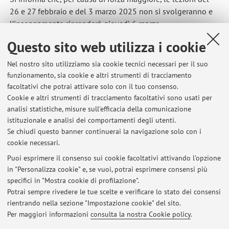
26 e 27 febbraio
e del 3 marzo 2025 non si svolgeranno e
l’insegnamento riprenderà giovedì 6 marzo.
Pubblicato il: 25 febbraio 2025
Questo sito web utilizza i cookie
Nel nostro sito utilizziamo sia cookie tecnici necessari per il suo
funzionamento, sia cookie e altri strumenti di tracciamento
facoltativi che potrai attivare solo con il tuo consenso.
Ultimi avvisi
Cookie e altri strumenti di tracciamento facoltativi sono usati per
analisi statistiche, misure sull'efficacia della comunicazione
Lezioni di Diritto marittimo e portuale del 26 e 27 febbraio e del 3
marzo 2025
istituzionale e analisi dei comportamenti degli utenti.
Se chiudi questo banner continuerai la navigazione solo con i
Pubblicato il: 25 febbraio 2025
cookie necessari.
Lezione di Diritto marittimo e portuale di lunedì 24 febbraio 2025
Puoi esprimere il consenso sui cookie facoltativi attivando l'opzione
Pubblicato il: 24 febbraio 2025
in "Personalizza cookie" e, se vuoi, potrai esprimere consensi più
specifici in "Mostra cookie di profilazione".
Lezione di Diritto marittimo e portuale di martedì 25 febbraio 2025
Potrai sempre rivedere le tue scelte e verificare lo stato dei consensi
Pubblicato il: 23 febbraio 2025
rientrando nella sezione "Impostazione cookie" del sito.
Per maggiori informazioni
consulta la nostra Cookie policy
.
Tutti gli avvisi