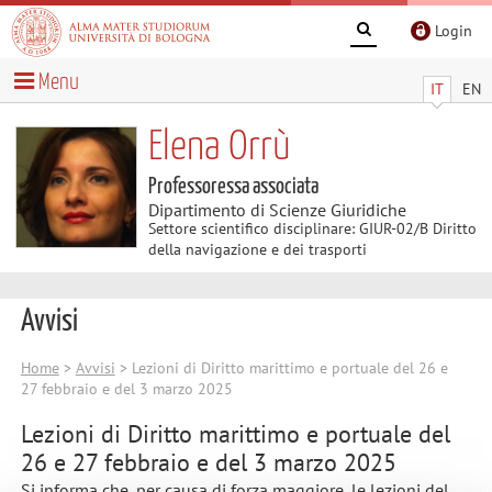
Login
Menu
IT
EN
Elena Orrù
Professoressa associata
Dipartimento di Scienze Giuridiche
Settore scientifico disciplinare: GIUR-02/B Diritto
della navigazione e dei trasporti
Avvisi
Home
>
Avvisi
> Lezioni di Diritto marittimo e portuale del 26 e
27 febbraio e del 3 marzo 2025
Lezioni di Diritto marittimo e portuale del
26 e 27 febbraio e del 3 marzo 2025
Si informa che, per causa di forza maggiore, le lezioni del