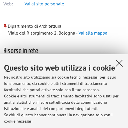
Web:
Vai al sito personale
Dipartimento di Architettura
Viale del Risorgimento 2, Bologna -
Vai alla mappa
Risorse in rete
Questo sito web utilizza i cookie
ORCID
Nel nostro sito utilizziamo sia cookie tecnici necessari per il suo
funzionamento, sia cookie e altri strumenti di tracciamento
Orario di ricevimento
facoltativi che potrai attivare solo con il tuo consenso.
Cookie e altri strumenti di tracciamento facoltativi sono usati per
Ricevimento su appuntamento (email: elena.formia@unibo.it)
analisi statistiche, misure sull'efficacia della comunicazione
presso lo studio del docente, Dipartimento di Architettura,
istituzionale e analisi dei comportamenti degli utenti.
secondo piano edificio storico, viale Risorgimento 2, Bologna.
Se chiudi questo banner continuerai la navigazione solo con i
cookie necessari.