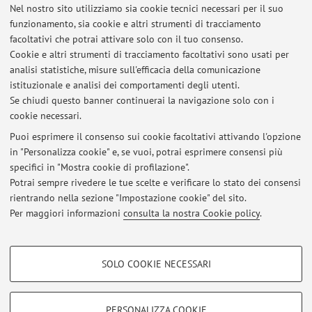
Nel nostro sito utilizziamo sia cookie tecnici necessari per il suo
Elenco degli appelli pubblicati sino ad oggi, suddivisi per
funzionamento, sia cookie e altri strumenti di tracciamento
insegnamento. Per le informazioni dettagliate accedi ad
facoltativi che potrai attivare solo con il tuo consenso.
AlmaEsami
.
Cookie e altri strumenti di tracciamento facoltativi sono usati per
analisi statistiche, misure sull'efficacia della comunicazione
81660 - COMPLEMENTI DI PROBABILITÀ E
istituzionale e analisi dei comportamenti degli utenti.
STATISTICA MATEMATICA
Se chiudi questo banner continuerai la navigazione solo con i
cookie necessari.
Puoi esprimere il consenso sui cookie facoltativi attivando l'opzione
in "Personalizza cookie" e, se vuoi, potrai esprimere consensi più
Ultimi avvisi
specifici in "Mostra cookie di profilazione".
Potrai sempre rivedere le tue scelte e verificare lo stato dei consensi
Al momento non sono presenti avvisi.
rientrando nella sezione "Impostazione cookie" del sito.
Per maggiori informazioni
consulta la nostra Cookie policy
.
COOKIE DI PROFILAZIONE - FACOLTATIVI
SOLO COOKIE NECESSARI
Si tratta di cookie utilizzati per analizzare le caratteristiche della navigazione
Area riservata
degli utenti, creare profili in base al loro comportamento sul sito, per analisi
Accedi tramite
login
per gestire tutti i contenuti del sito.
di marketing.
PERSONALIZZA COOKIE