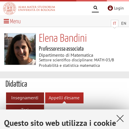
Login
Menu
IT
EN
Elena Bandini
Professoressa associata
Dipartimento di Matematica
Settore scientifico disciplinare: MATH-03/B
Probabilità e statistica matematica
Didattica
Insegnamenti
Appelli d'esame
Tesi
Questo sito web utilizza i cookie
Appelli d'esame