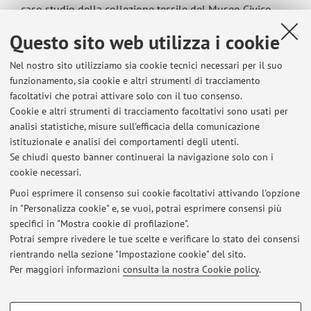
caso studio della collezione tessile del Museo Civico
"Antonio Parazzi" di Viadana.
Questo sito web utilizza i cookie
Nel nostro sito utilizziamo sia cookie tecnici necessari per il suo
funzionamento, sia cookie e altri strumenti di tracciamento
Ultimi avvisi
facoltativi che potrai attivare solo con il tuo consenso.
Cookie e altri strumenti di tracciamento facoltativi sono usati per
Storia e patrimonio culturale della moda. Visita didattica alla mostra
analisi statistiche, misure sull'efficacia della comunicazione
"Emma Calderini: storie di lana, seta e crinoline", Biblioteca
Classense, 1 marzo 2023
istituzionale e analisi dei comportamenti degli utenti.
Se chiudi questo banner continuerai la navigazione solo con i
Pubblicato il: 01 marzo 2023
cookie necessari.
Laboratorio di Cultura materiale della moda, 2022
Puoi esprimere il consenso sui cookie facoltativi attivando l'opzione
Pubblicato il: 08 maggio 2022
in "Personalizza cookie" e, se vuoi, potrai esprimere consensi più
specifici in "Mostra cookie di profilazione".
Lezioni del 3 e del 6 maggio
Potrai sempre rivedere le tue scelte e verificare lo stato dei consensi
Pubblicato il: 02 maggio 2022
rientrando nella sezione "Impostazione cookie" del sito.
Per maggiori informazioni
consulta la nostra Cookie policy
.
Tutti gli avvisi
COOKIE DI PROFILAZIONE - FACOLTATIVI