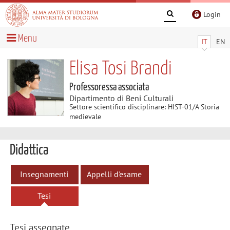
Login
Menu
IT
EN
Elisa Tosi Brandi
Professoressa associata
Dipartimento di Beni Culturali
Settore scientifico disciplinare: HIST-01/A Storia
medievale
Didattica
Insegnamenti
Appelli d'esame
Tesi
Tesi assegnate