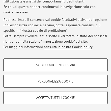
istituzionale e analisi dei comportamenti degli utenti.
Se chiudi questo banner continuerai la navigazione solo con i
Al momento non sono presenti avvisi.
cookie necessari.
Puoi esprimere il consenso sui cookie facoltativi attivando l'opzione
in "Personalizza cookie" e, se vuoi, potrai esprimere consensi più
specifici in "Mostra cookie di profilazione".
Potrai sempre rivedere le tue scelte e verificare lo stato dei consensi
Area riservata
rientrando nella sezione "Impostazione cookie" del sito.
Accedi tramite
login
per gestire tutti i contenuti del sito.
Per maggiori informazioni
consulta la nostra Cookie policy
.
COOKIE DI PROFILAZIONE - FACOLTATIVI
© 2026 - ALMA MATER STUDIORUM - Università di Bologna - Via
Zamboni, 33 - 40126 Bologna - Partita IVA: 01131710376
SOLO COOKIE NECESSARI
Si tratta di cookie utilizzati per analizzare le caratteristiche della navigazione
Privacy
|
Note legali
|
Impostazioni Cookie
degli utenti, creare profili in base al loro comportamento sul sito, per analisi
di marketing.
PERSONALIZZA COOKIE
Mostra cookie di profilazione
Google/Youtube Video
COOKIE TECNICI - NECESSARI
ACCETTA TUTTI I COOKIE
Facebook
Si tratta di cookie tecnici utilizzati, a titolo esemplificativo, per il corretto
Vimeo
funzionamento del sito, salvare le preferenze di navigazione, per il