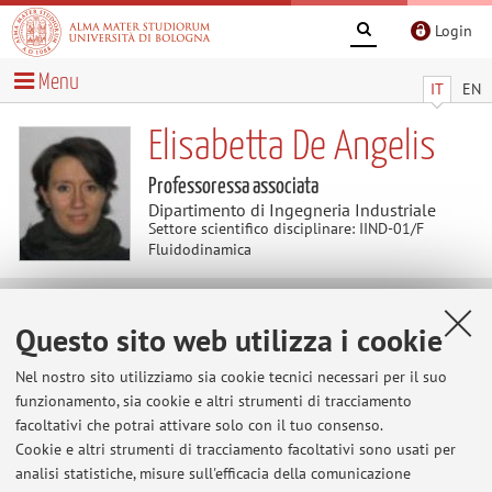
Login
Menu
IT
EN
Elisabetta De Angelis
Professoressa associata
Dipartimento di Ingegneria Industriale
Settore scientifico disciplinare: IIND-01/F
Fluidodinamica
Contenuti utili
Questo sito web utilizza i cookie
Nel nostro sito utilizziamo sia cookie tecnici necessari per il suo
Al momento non sono presenti contenuti.
funzionamento, sia cookie e altri strumenti di tracciamento
facoltativi che potrai attivare solo con il tuo consenso.
Cookie e altri strumenti di tracciamento facoltativi sono usati per
analisi statistiche, misure sull'efficacia della comunicazione
Ultimi avvisi