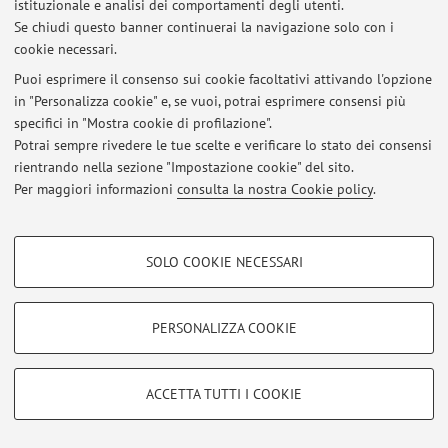
istituzionale e analisi dei comportamenti degli utenti.
Ultimi avvisi
Se chiudi questo banner continuerai la navigazione solo con i
Appelli, modalità e programma d'esame
cookie necessari.
Pubblicato il: 08 marzo 2024
Puoi esprimere il consenso sui cookie facoltativi attivando l'opzione
in "Personalizza cookie" e, se vuoi, potrai esprimere consensi più
Tutti gli avvisi
specifici in "Mostra cookie di profilazione".
Potrai sempre rivedere le tue scelte e verificare lo stato dei consensi
rientrando nella sezione "Impostazione cookie" del sito.
Area riservata
Per maggiori informazioni
consulta la nostra Cookie policy
.
Accedi tramite
login
per gestire tutti i contenuti del sito.
COOKIE DI PROFILAZIONE - FACOLTATIVI
SOLO COOKIE NECESSARI
© 2026 - ALMA MATER STUDIORUM - Università di Bologna - Via
Si tratta di cookie utilizzati per analizzare le caratteristiche della navigazione
Zamboni, 33 - 40126 Bologna - Partita IVA: 01131710376
degli utenti, creare profili in base al loro comportamento sul sito, per analisi
Privacy
|
Note legali
|
Impostazioni Cookie
di marketing.
PERSONALIZZA COOKIE
Mostra cookie di profilazione
Google/Youtube Video
COOKIE TECNICI - NECESSARI
ACCETTA TUTTI I COOKIE
Facebook
Si tratta di cookie tecnici utilizzati, a titolo esemplificativo, per il corretto
Vimeo
funzionamento del sito, salvare le preferenze di navigazione, per il