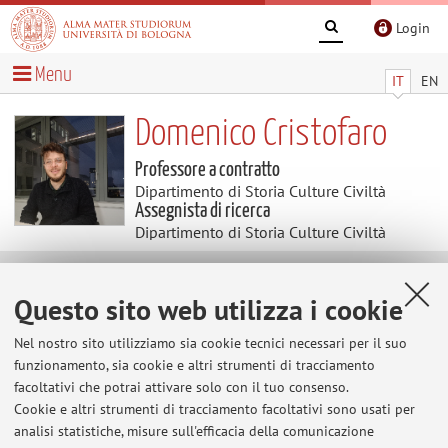
Login
Menu
IT
EN
Domenico Cristofaro
Professore a contratto
Dipartimento di Storia Culture Civiltà
Assegnista di ricerca
Dipartimento di Storia Culture Civiltà
Temi di ricerca
Questo sito web utilizza i cookie
Parole chiave:
African Urban History; African Economic
Nel nostro sito utilizziamo sia cookie tecnici necessari per il suo
History; African Planning; Currency Transitions
funzionamento, sia cookie e altri strumenti di tracciamento
facoltativi che potrai attivare solo con il tuo consenso.
Cookie e altri strumenti di tracciamento facoltativi sono usati per
analisi statistiche, misure sull'efficacia della comunicazione