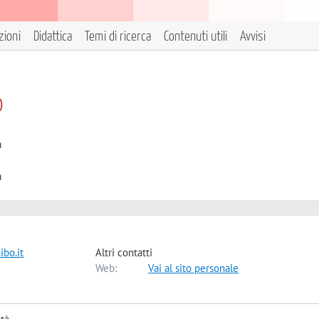
zioni
Didattica
Temi di ricerca
Contenuti utili
Avvisi
o
à
à
bo.it
Altri contatti
Web:
Vai al sito personale