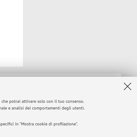
Privacy
|
Note legali
|
Impostazioni Cookie
i che potrai attivare solo con il tuo consenso.
onale e analisi dei comportamenti degli utenti.
ecifici in "Mostra cookie di profilazione".