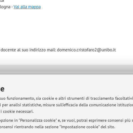
ltà
ologna -
Vai alla mappa
il docente al suo indirizzo mail: domenico.cristofaro2@unibo.it
sità di Bologna - Via Zamboni, 33 - 40126 Bologna - Partita IVA: 01131710376
ie
 suo funzionamento, sia cookie e altri strumenti di tracciamento facoltativ
 per analisi statistiche, misure sull'efficacia della comunicazione istituzi
i cookie necessari.
pzione in "Personalizza cookie" e, se vuoi, potrai esprimere consensi più sp
 consensi rientrando nella sezione "Impostazione cookie" del sito.