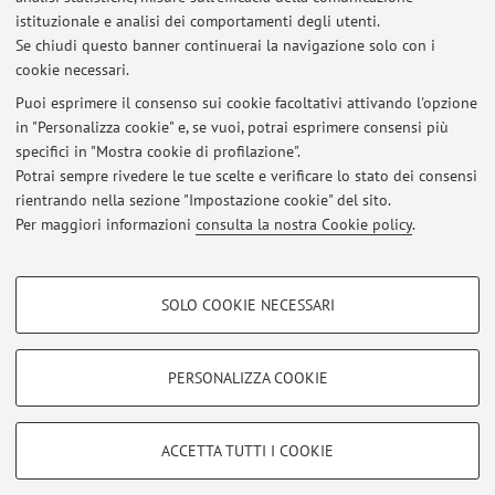
istituzionale e analisi dei comportamenti degli utenti.
Se chiudi questo banner continuerai la navigazione solo con i
Non sono presenti attività didattiche per l'A.A.
2026-2027
.
cookie necessari.
Puoi esprimere il consenso sui cookie facoltativi attivando l'opzione
in "Personalizza cookie" e, se vuoi, potrai esprimere consensi più
Ultimi avvisi
specifici in "Mostra cookie di profilazione".
Potrai sempre rivedere le tue scelte e verificare lo stato dei consensi
Al momento non sono presenti avvisi.
rientrando nella sezione "Impostazione cookie" del sito.
Per maggiori informazioni
consulta la nostra Cookie policy
.
COOKIE DI PROFILAZIONE - FACOLTATIVI
SOLO COOKIE NECESSARI
Si tratta di cookie utilizzati per analizzare le caratteristiche della navigazione
Area riservata
degli utenti, creare profili in base al loro comportamento sul sito, per analisi
Accedi tramite
login
per gestire tutti i contenuti del sito.
di marketing.
PERSONALIZZA COOKIE
Mostra cookie di profilazione
© 2026 - ALMA MATER STUDIORUM - Università di Bologna - Via
Google/Youtube Video
COOKIE TECNICI - NECESSARI
ACCETTA TUTTI I COOKIE
Zamboni, 33 - 40126 Bologna - Partita IVA: 01131710376
Facebook
Privacy
|
Note legali
|
Impostazioni Cookie
Si tratta di cookie tecnici utilizzati, a titolo esemplificativo, per il corretto