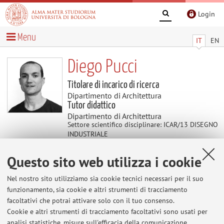
Login
Menu
IT
EN
Diego Pucci
Titolare di incarico di ricerca
Dipartimento di Architettura
Tutor didattico
Dipartimento di Architettura
Settore scientifico disciplinare: ICAR/13 DISEGNO
INDUSTRIALE
Questo sito web utilizza i cookie
Didattica
Nel nostro sito utilizziamo sia cookie tecnici necessari per il suo
funzionamento, sia cookie e altri strumenti di tracciamento
Attività
facoltativi che potrai attivare solo con il tuo consenso.
Cookie e altri strumenti di tracciamento facoltativi sono usati per
Anno Accademico
analisi statistiche, misure sull'efficacia della comunicazione