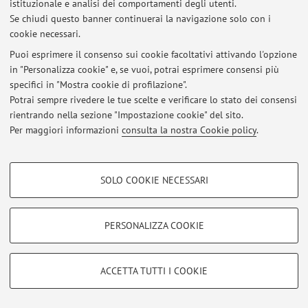
istituzionale e analisi dei comportamenti degli utenti.
Area riservata
Se chiudi questo banner continuerai la navigazione solo con i
Accedi tramite
login
per gestire tutti i contenuti del sito.
cookie necessari.
Puoi esprimere il consenso sui cookie facoltativi attivando l'opzione
in "Personalizza cookie" e, se vuoi, potrai esprimere consensi più
© 2026 - ALMA MATER STUDIORUM - Università di Bologna - Via
specifici in "Mostra cookie di profilazione".
Zamboni, 33 - 40126 Bologna - Partita IVA: 01131710376
Potrai sempre rivedere le tue scelte e verificare lo stato dei consensi
Privacy
|
Note legali
|
Impostazioni Cookie
rientrando nella sezione "Impostazione cookie" del sito.
Per maggiori informazioni
consulta la nostra Cookie policy
.
COOKIE DI PROFILAZIONE - FACOLTATIVI
SOLO COOKIE NECESSARI
Si tratta di cookie utilizzati per analizzare le caratteristiche della navigazione
degli utenti, creare profili in base al loro comportamento sul sito, per analisi
di marketing.
PERSONALIZZA COOKIE
Mostra cookie di profilazione
Google/Youtube Video
COOKIE TECNICI - NECESSARI
ACCETTA TUTTI I COOKIE
Facebook
Si tratta di cookie tecnici utilizzati, a titolo esemplificativo, per il corretto
Vimeo
funzionamento del sito, salvare le preferenze di navigazione, per il