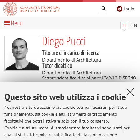
Login
Menu
IT
EN
Diego Pucci
Titolare di incarico di ricerca
Dipartimento di Architettura
Tutor didattico
Dipartimento di Architettura
Settore scientifico disciplinare: ICAR/13 DISEGNO
INDUSTRIALE
Questo sito web utilizza i cookie
Avvisi
Nel nostro sito utilizziamo sia cookie tecnici necessari per il suo
funzionamento, sia cookie e altri strumenti di tracciamento
Al momento non sono presenti avvisi.
facoltativi che potrai attivare solo con il tuo consenso.
Cookie e altri strumenti di tracciamento facoltativi sono usati per
analisi statistiche, misure sull'efficacia della comunicazione