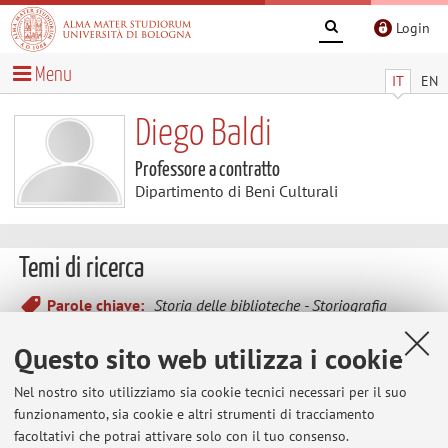
Login
Menu
IT
EN
Diego Baldi
Professore a contratto
Dipartimento di Beni Culturali
Temi di ricerca
Parole chiave:
Storia delle biblioteche
Storiografia
delle biblioteche
Questo sito web utilizza i cookie
Si occupa principalmente di storia e storiografia delle
Nel nostro sito utilizziamo sia cookie tecnici necessari per il suo
biblioteche, antiquaria e erudizione, pubblicando
funzionamento, sia cookie e altri strumenti di tracciamento
criticamente i testi fondativi delle materie
facoltativi che potrai attivare solo con il tuo consenso.