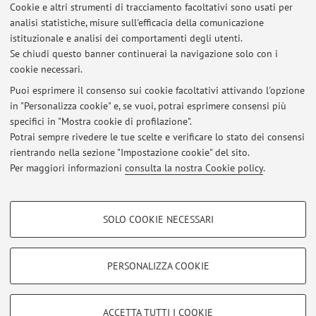
biblioteconomiche, tra i quali il
Syntagma de bibliothecis
di
Cookie e altri strumenti di tracciamento facoltativi sono usati per
analisi statistiche, misure sull'efficacia della comunicazione
Giusti Lipsio, il
De bibliothecis deperditis ac noviter intructis
di
istituzionale e analisi dei comportamenti degli utenti.
Michael Neander, il
De bibliothecis romanorum
di Christian
Se chiudi questo banner continuerai la navigazione solo con i
Curio
cookie necessari.
Puoi esprimere il consenso sui cookie facoltativi attivando l'opzione
in "Personalizza cookie" e, se vuoi, potrai esprimere consensi più
Ultimi avvisi
specifici in "Mostra cookie di profilazione".
Potrai sempre rivedere le tue scelte e verificare lo stato dei consensi
Al momento non sono presenti avvisi.
rientrando nella sezione "Impostazione cookie" del sito.
Per maggiori informazioni
consulta la nostra Cookie policy
.
COOKIE DI PROFILAZIONE - FACOLTATIVI
SOLO COOKIE NECESSARI
Si tratta di cookie utilizzati per analizzare le caratteristiche della navigazione
Area riservata
degli utenti, creare profili in base al loro comportamento sul sito, per analisi
Accedi tramite
login
per gestire tutti i contenuti del sito.
di marketing.
PERSONALIZZA COOKIE
Mostra cookie di profilazione
© 2026 - ALMA MATER STUDIORUM - Università di Bologna - Via
Google/Youtube Video
COOKIE TECNICI - NECESSARI
ACCETTA TUTTI I COOKIE
Zamboni, 33 - 40126 Bologna - Partita IVA: 01131710376