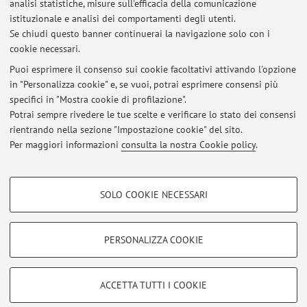
Anno Accademico
analisi statistiche, misure sull'efficacia della comunicazione
istituzionale e analisi dei comportamenti degli utenti.
Se chiudi questo banner continuerai la navigazione solo con i
Non sono presenti attività didattiche per l'A.A.
2026-2027
.
cookie necessari.
Puoi esprimere il consenso sui cookie facoltativi attivando l'opzione
in "Personalizza cookie" e, se vuoi, potrai esprimere consensi più
Ultimi avvisi
specifici in "Mostra cookie di profilazione".
Potrai sempre rivedere le tue scelte e verificare lo stato dei consensi
Al momento non sono presenti avvisi.
rientrando nella sezione "Impostazione cookie" del sito.
Per maggiori informazioni
consulta la nostra Cookie policy
.
COOKIE DI PROFILAZIONE - FACOLTATIVI
SOLO COOKIE NECESSARI
Area riservata
Si tratta di cookie utilizzati per analizzare le caratteristiche della navigazione
degli utenti, creare profili in base al loro comportamento sul sito, per analisi
Accedi tramite
login
per gestire tutti i contenuti del sito.
di marketing.
PERSONALIZZA COOKIE
Mostra cookie di profilazione
© 2026 - ALMA MATER STUDIORUM - Università di Bologna - Via
Google/Youtube Video
COOKIE TECNICI - NECESSARI
ACCETTA TUTTI I COOKIE
Zamboni, 33 - 40126 Bologna - Partita IVA: 01131710376
Facebook
Privacy
|
Note legali
|
Impostazioni Cookie
Si tratta di cookie tecnici utilizzati, a titolo esemplificativo, per il corretto