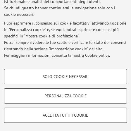
istituzionale e analisi dei comportamenti degli utenti.
Se chiudi questo banner continuerai la navigazione solo con i
cookie necessari.
© 2026 - ALMA MATER STUDIORUM - Università di Bologna - Via
Puoi esprimere il consenso sui cookie facoltativi attivando l'opzione
Zamboni, 33 - 40126 Bologna - Partita IVA: 01131710376
in "Personalizza cookie" e, se vuoi, potrai esprimere consensi più
Privacy
|
Note legali
|
Impostazioni Cookie
specifici in "Mostra cookie di profilazione".
Potrai sempre rivedere le tue scelte e verificare lo stato dei consensi
rientrando nella sezione "Impostazione cookie" del sito.
Per maggiori informazioni
consulta la nostra Cookie policy
.
COOKIE DI PROFILAZIONE - FACOLTATIVI
SOLO COOKIE NECESSARI
Si tratta di cookie utilizzati per analizzare le caratteristiche della navigazione
degli utenti, creare profili in base al loro comportamento sul sito, per analisi
di marketing.
PERSONALIZZA COOKIE
Mostra cookie di profilazione
Google/Youtube Video
COOKIE TECNICI - NECESSARI
ACCETTA TUTTI I COOKIE
Facebook
Si tratta di cookie tecnici utilizzati, a titolo esemplificativo, per il corretto
Vimeo
funzionamento del sito, salvare le preferenze di navigazione, per il