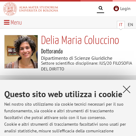
Login
Menu
IT
EN
Delia Maria Coluccino
Dottoranda
Dipartimento di Scienze Giuridiche
Settore scientifico disciplinare: IUS/20 FILOSOFIA
DEL DIRITTO
Avvisi
Questo sito web utilizza i cookie
Al momento non sono presenti avvisi.
Nel nostro sito utilizziamo sia cookie tecnici necessari per il suo
funzionamento, sia cookie e altri strumenti di tracciamento
facoltativi che potrai attivare solo con il tuo consenso.
Cookie e altri strumenti di tracciamento facoltativi sono usati per
Area riservata
analisi statistiche, misure sull'efficacia della comunicazione
Accedi tramite
login
per gestire tutti i contenuti del sito.