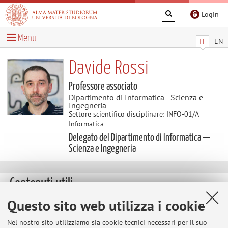
Login
Menu
IT
EN
Davide Rossi
Professore associato
Dipartimento di Informatica - Scienza e
Ingegneria
Settore scientifico disciplinare: INFO-01/A
Informatica
Delegato del Dipartimento di Informatica —
Scienza e Ingegneria
Contenuti utili
Questo sito web utilizza i cookie
Argomenti di tesi
Piattaforme mobili * Adaptive trip assistant: progettare e
Nel nostro sito utilizziamo sia cookie tecnici necessari per il suo