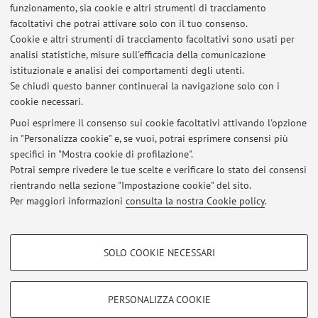
realizzare una applicazione per pianificare percorsi
funzionamento, sia cookie e altri strumenti di tracciamento
combinando differnti servizi di trasporto pubblico in
facoltativi che potrai attivare solo con il tuo consenso.
grado di riconfigurare dinamicamente la pianificazione in
Cookie e altri strumenti di tracciamento facoltativi sono usati per
caso di eventi imprevisti (quali ritardi che comportano la
analisi statistiche, misure sull'efficacia della comunicazione
istituzionale e analisi dei comportamenti degli utenti.
perdita di coincidenze). ...
Se chiudi questo banner continuerai la navigazione solo con i
cookie necessari.
Puoi esprimere il consenso sui cookie facoltativi attivando l'opzione
in "Personalizza cookie" e, se vuoi, potrai esprimere consensi più
Ultimi avvisi
specifici in "Mostra cookie di profilazione".
Potrai sempre rivedere le tue scelte e verificare lo stato dei consensi
Al momento non sono presenti avvisi.
rientrando nella sezione "Impostazione cookie" del sito.
Per maggiori informazioni
consulta la nostra Cookie policy
.
COOKIE DI PROFILAZIONE - FACOLTATIVI
SOLO COOKIE NECESSARI
Si tratta di cookie utilizzati per analizzare le caratteristiche della navigazione
Area riservata
degli utenti, creare profili in base al loro comportamento sul sito, per analisi
Accedi tramite
login
per gestire tutti i contenuti del sito.
di marketing.
PERSONALIZZA COOKIE
Mostra cookie di profilazione