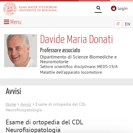
Login
Menu
IT
EN
Davide Maria Donati
Professore associato
Dipartimento di Scienze Biomediche e
Neuromotorie
Settore scientifico disciplinare: MEDS-19/A
Malattie dell’apparato locomotore
Avvisi
Home
>
Avvisi
> Esame di ortopedia del CDL
Neurofisiopatologia
Esame di ortopedia del CDL
Neurofisiopatologia