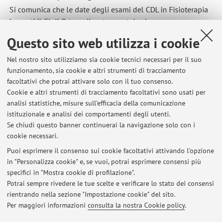
Si comunica che le date degli esami del CDL in Fisioterapia
inerenti il CI di Ortopedia e traumatologia saranno:
- 13-09-2016.
Questo sito web utilizza i cookie
Luogo dello svolgimento della prova orale sarà la
Nel nostro sito utilizziamo sia cookie tecnici necessari per il suo
segreteria universitaria presso l'Istituto Ortopedico Rizzoli
funzionamento, sia cookie e altri strumenti di tracciamento
(piano terra, ala monumentale). L’orario di inzio della prova
facoltativi che potrai attivare solo con il tuo consenso.
è fissato per le ore 10.00. Si ricorda di portare un
Cookie e altri strumenti di tracciamento facoltativi sono usati per
documento di identificazione.
analisi statistiche, misure sull'efficacia della comunicazione
Pubblicato il: 20 luglio 2016
istituzionale e analisi dei comportamenti degli utenti.
Se chiudi questo banner continuerai la navigazione solo con i
cookie necessari.
Puoi esprimere il consenso sui cookie facoltativi attivando l'opzione
in "Personalizza cookie" e, se vuoi, potrai esprimere consensi più
Ultimi avvisi
specifici in "Mostra cookie di profilazione".
Esame di ortopedia del CDL Neurofisiopatologia
Potrai sempre rivedere le tue scelte e verificare lo stato dei consensi
Pubblicato il: 20 luglio 2016
rientrando nella sezione "Impostazione cookie" del sito.
Per maggiori informazioni
consulta la nostra Cookie policy
.
Tutti gli avvisi