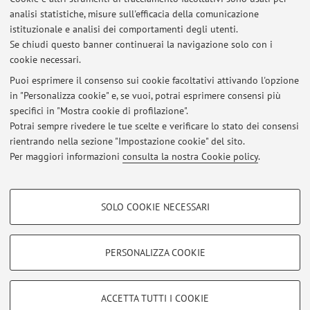
Dipartimento di Ingegneria dell'Energia Elettrica e
analisi statistiche, misure sull'efficacia della comunicazione
dell'Informazione "Guglielmo Marconi"
istituzionale e analisi dei comportamenti degli utenti.
Viale del Risorgimento 2, Bologna -
Vai alla mappa
Se chiudi questo banner continuerai la navigazione solo con i
cookie necessari.
Puoi esprimere il consenso sui cookie facoltativi attivando l'opzione
in "Personalizza cookie" e, se vuoi, potrai esprimere consensi più
Ultimi avvisi
specifici in "Mostra cookie di profilazione".
Potrai sempre rivedere le tue scelte e verificare lo stato dei consensi
Al momento non sono presenti avvisi.
rientrando nella sezione "Impostazione cookie" del sito.
Per maggiori informazioni
consulta la nostra Cookie policy
.
COOKIE DI PROFILAZIONE - FACOLTATIVI
SOLO COOKIE NECESSARI
Si tratta di cookie utilizzati per analizzare le caratteristiche della navigazione
Area riservata
degli utenti, creare profili in base al loro comportamento sul sito, per analisi
Accedi tramite
login
per gestire tutti i contenuti del sito.
di marketing.
PERSONALIZZA COOKIE
Mostra cookie di profilazione
© 2026 - ALMA MATER STUDIORUM - Università di Bologna - Via
Google/Youtube Video
COOKIE TECNICI - NECESSARI
ACCETTA TUTTI I COOKIE
Zamboni, 33 - 40126 Bologna - Partita IVA: 01131710376
Facebook