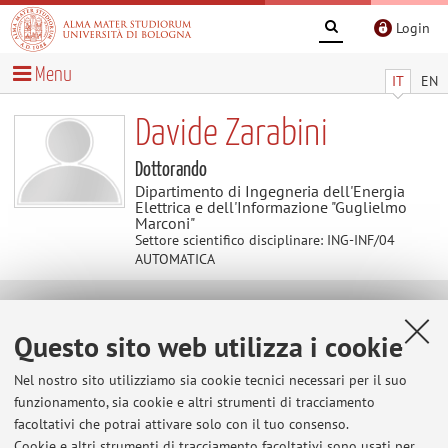
Login
Menu
IT
EN
Davide Zarabini
Dottorando
Dipartimento di Ingegneria dell'Energia
Elettrica e dell'Informazione "Guglielmo
Marconi"
Settore scientifico disciplinare: ING-INF/04
AUTOMATICA
Contatti
Questo sito web utilizza i cookie
E-mail:
davide.zarabini@unibo.it
Nel nostro sito utilizziamo sia cookie tecnici necessari per il suo
funzionamento, sia cookie e altri strumenti di tracciamento
facoltativi che potrai attivare solo con il tuo consenso.
Cookie e altri strumenti di tracciamento facoltativi sono usati per