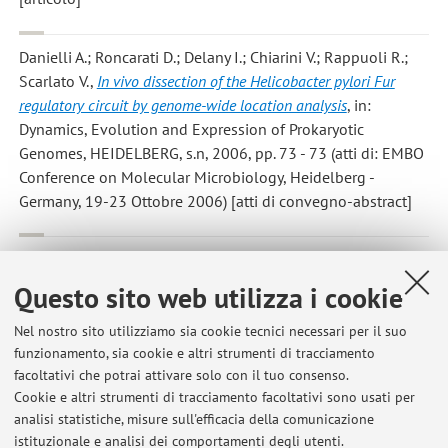
Danielli A.; Roncarati D.; Delany I.; Chiarini V.; Rappuoli R.;
Scarlato V.
,
In vivo dissection of the Helicobacter pylori Fur
regulatory circuit by genome-wide location analysis
, in:
Dynamics, Evolution and Expression of Prokaryotic
Genomes, HEIDELBERG, s.n, 2006, pp. 73 - 73 (atti di: EMBO
Conference on Molecular Microbiology, Heidelberg -
Germany, 19-23 Ottobre 2006) [atti di convegno-abstract]
G., Spohn; Danielli, Alberto; Roncarati, Davide; I., Delany; R.,
Rappuoli; Scarlato, Vincenzo
,
Dual Control of Helicobacter
Questo sito web utilizza i cookie
pylori Heat Shock Gene Transcription by HspR and HrcA.
,
«JOURNAL OF BACTERIOLOGY», 2004, 186, pp. 2956 - 2965
Nel nostro sito utilizziamo sia cookie tecnici necessari per il suo
funzionamento, sia cookie e altri strumenti di tracciamento
[articolo]
facoltativi che potrai attivare solo con il tuo consenso.
Cookie e altri strumenti di tracciamento facoltativi sono usati per
analisi statistiche, misure sull'efficacia della comunicazione
2
3
4
istituzionale e analisi dei comportamenti degli utenti.