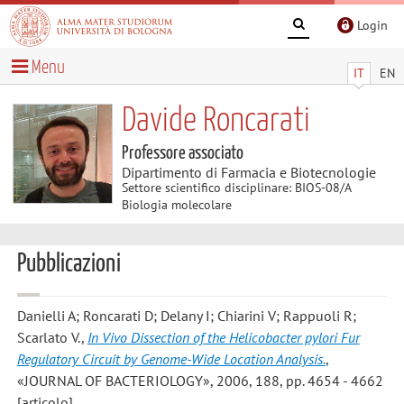
Login
Menu
IT
EN
Davide Roncarati
Professore associato
Dipartimento di Farmacia e Biotecnologie
Settore scientifico disciplinare: BIOS-08/A
Biologia molecolare
Pubblicazioni
Danielli A; Roncarati D; Delany I; Chiarini V; Rappuoli R;
Scarlato V.
,
In Vivo Dissection of the Helicobacter pylori Fur
Regulatory Circuit by Genome-Wide Location Analysis.
,
«JOURNAL OF BACTERIOLOGY», 2006, 188, pp. 4654 - 4662
[articolo]