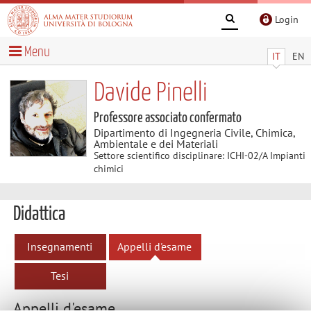
Login
Menu
IT
EN
Davide Pinelli
Professore associato confermato
Dipartimento di Ingegneria Civile, Chimica,
Ambientale e dei Materiali
Settore scientifico disciplinare: ICHI-02/A Impianti
chimici
Didattica
Insegnamenti
Appelli d'esame
Tesi
Appelli d'esame