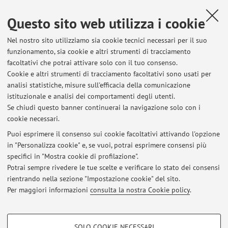
Questo sito web utilizza i cookie
Elenco degli appelli pubblicati sino ad oggi, suddivisi per
insegnamento. Per le informazioni dettagliate accedi ad
Nel nostro sito utilizziamo sia cookie tecnici necessari per il suo
AlmaEsami
.
funzionamento, sia cookie e altri strumenti di tracciamento
facoltativi che potrai attivare solo con il tuo consenso.
90913 - DOWNSTREAM PROCESSES OF
Cookie e altri strumenti di tracciamento facoltativi sono usati per
BIOLOGICAL MOLECULES
analisi statistiche, misure sull'efficacia della comunicazione
istituzionale e analisi dei comportamenti degli utenti.
11248 - IMPIANTI BIOTECNOLOGICI
Se chiudi questo banner continuerai la navigazione solo con i
cookie necessari.
Puoi esprimere il consenso sui cookie facoltativi attivando l'opzione
in "Personalizza cookie" e, se vuoi, potrai esprimere consensi più
Ultimi avvisi
specifici in "Mostra cookie di profilazione".
Potrai sempre rivedere le tue scelte e verificare lo stato dei consensi
Al momento non sono presenti avvisi.
rientrando nella sezione "Impostazione cookie" del sito.
Per maggiori informazioni
consulta la nostra Cookie policy
.
COOKIE DI PROFILAZIONE - FACOLTATIVI
SOLO COOKIE NECESSARI