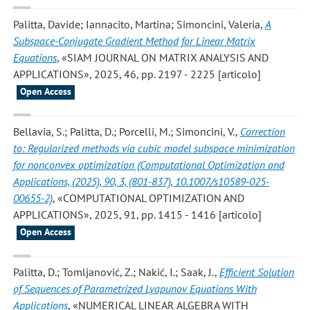
Palitta, Davide; Iannacito, Martina; Simoncini, Valeria
,
A
Subspace-Conjugate Gradient Method for Linear Matrix
Equations
, «SIAM JOURNAL ON MATRIX ANALYSIS AND
APPLICATIONS», 2025, 46, pp. 2197 - 2225 [articolo]
Open Access
Bellavia, S.; Palitta, D.; Porcelli, M.; Simoncini, V.
,
Correction
to: Regularized methods via cubic model subspace minimization
for nonconvex optimization (Computational Optimization and
Applications, (2025), 90, 3, (801-837), 10.1007/s10589-025-
00655-2)
, «COMPUTATIONAL OPTIMIZATION AND
APPLICATIONS», 2025, 91, pp. 1415 - 1416 [articolo]
Open Access
Palitta, D.; Tomljanović, Z.; Nakić, I.; Saak, J.
,
Efficient Solution
of Sequences of Parametrized Lyapunov Equations With
Applications
, «NUMERICAL LINEAR ALGEBRA WITH