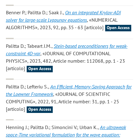
Benner P.; Palitta D.; Saak J.
,
On an integrated Krylov-ADI
solver for large-scale Lyapunov equations
, «NUMERICAL
ALGORITHMS», 2023, 92, pp. 35 - 63 [articolo]
Open Access
Palitta D.; Tabeart J.M.
,
Stein-based preconditioners for weak-
constraint 4D-var
, «JOURNAL OF COMPUTATIONAL
PHYSICS», 2023, 482, Article number: 112068, pp. 1 - 23
[articolo]
Open Access
Palitta D.; Lefteriu S.
,
An Efficient, Memory-Saving Approach for
the Loewner Framework
, «JOURNAL OF SCIENTIFIC
COMPUTING», 2022, 91, Article number: 31, pp. 1 - 25
[articolo]
Open Access
Henning J.; Palitta D.; Simoncini V.; Urban K.
,
An ultraweak
space-Time variational formulation for the wave equation: