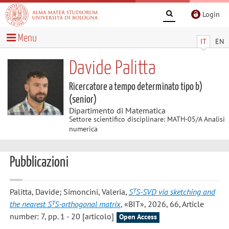
Login
Menu
IT
EN
Davide Palitta
Ricercatore a tempo determinato tipo b)
(senior)
Dipartimento di Matematica
Settore scientifico disciplinare: MATH-05/A Analisi
numerica
Pubblicazioni
Palitta, Davide; Simoncini, Valeria
,
SᵀS‑SVD via sketching and
the nearest SᵀS‑orthogonal matrix
, «BIT», 2026, 66, Article
number: 7, pp. 1 - 20 [articolo]
Open Access