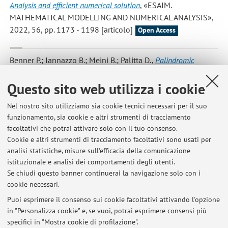
Analysis and efficient numerical solution
, «ESAIM.
MATHEMATICAL MODELLING AND NUMERICAL ANALYSIS»,
2022, 56, pp. 1173 - 1198 [articolo]
Open Access
Benner P.; Iannazzo B.; Meini B.; Palitta D.
,
Palindromic
linearization and numerical solution of nonsymmetric algebraic
T -Riccati equations
, «BIT NUMERICAL MATHEMATICS»,
Questo sito web utilizza i cookie
2022, 62, pp. 1649 - 1672 [articolo]
Open Access
Nel nostro sito utilizziamo sia cookie tecnici necessari per il suo
funzionamento, sia cookie e altri strumenti di tracciamento
facoltativi che potrai attivare solo con il tuo consenso.
1
2
Cookie e altri strumenti di tracciamento facoltativi sono usati per
analisi statistiche, misure sull'efficacia della comunicazione
istituzionale e analisi dei comportamenti degli utenti.
Pubblicazioni antecedenti il 2004
Se chiudi questo banner continuerai la navigazione solo con i
cookie necessari.
Puoi esprimere il consenso sui cookie facoltativi attivando l'opzione
in "Personalizza cookie" e, se vuoi, potrai esprimere consensi più
Ultimi avvisi
specifici in "Mostra cookie di profilazione".