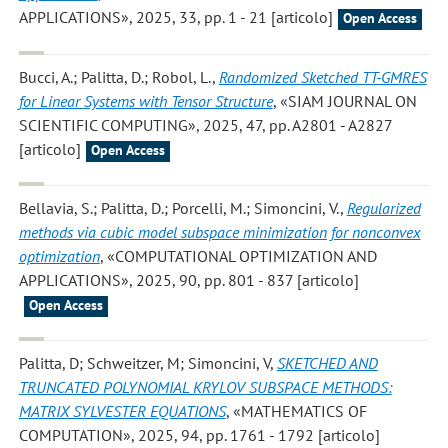
APPLICATIONS», 2025, 33, pp. 1 - 21 [articolo]
Open Access
Bucci, A.; Palitta, D.; Robol, L.
,
Randomized Sketched TT-GMRES
for Linear Systems with Tensor Structure
, «SIAM JOURNAL ON
SCIENTIFIC COMPUTING», 2025, 47, pp. A2801 - A2827
[articolo]
Open Access
Bellavia, S.; Palitta, D.; Porcelli, M.; Simoncini, V.
,
Regularized
methods via cubic model subspace minimization for nonconvex
optimization
, «COMPUTATIONAL OPTIMIZATION AND
APPLICATIONS», 2025, 90, pp. 801 - 837 [articolo]
Open Access
Palitta, D; Schweitzer, M; Simoncini, V
,
SKETCHED AND
TRUNCATED POLYNOMIAL KRYLOV SUBSPACE METHODS:
MATRIX SYLVESTER EQUATIONS
, «MATHEMATICS OF
COMPUTATION», 2025, 94, pp. 1761 - 1792 [articolo]