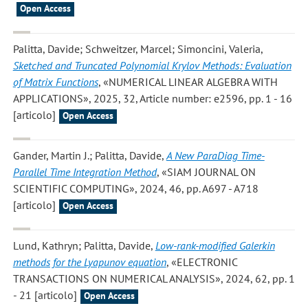
Open Access
Palitta, Davide; Schweitzer, Marcel; Simoncini, Valeria
,
Sketched and Truncated Polynomial Krylov Methods: Evaluation
of Matrix Functions
, «NUMERICAL LINEAR ALGEBRA WITH
APPLICATIONS», 2025, 32, Article number: e2596, pp. 1 - 16
[articolo]
Open Access
Gander, Martin J.; Palitta, Davide
,
A New ParaDiag Time-
Parallel Time Integration Method
, «SIAM JOURNAL ON
SCIENTIFIC COMPUTING», 2024, 46, pp. A697 - A718
[articolo]
Open Access
Lund, Kathryn; Palitta, Davide
,
Low-rank-modified Galerkin
methods for the Lyapunov equation
, «ELECTRONIC
TRANSACTIONS ON NUMERICAL ANALYSIS», 2024, 62, pp. 1
- 21 [articolo]
Open Access