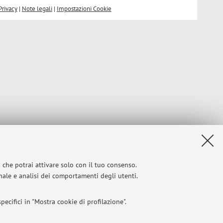
Privacy
|
Note legali
|
Impostazioni Cookie
i che potrai attivare solo con il tuo consenso.
onale e analisi dei comportamenti degli utenti.
ecifici in "Mostra cookie di profilazione".