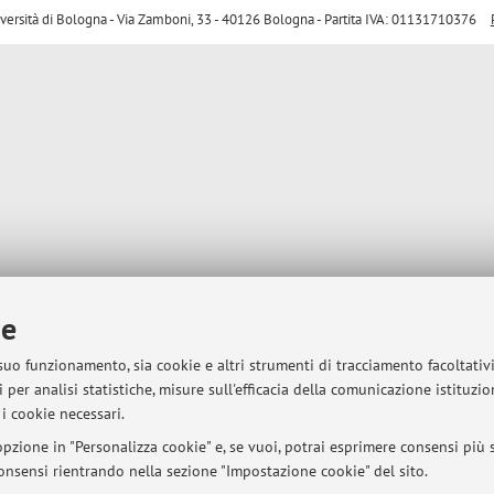
sità di Bologna - Via Zamboni, 33 - 40126 Bologna - Partita IVA: 01131710376
ie
 suo funzionamento, sia cookie e altri strumenti di tracciamento facoltativ
 per analisi statistiche, misure sull'efficacia della comunicazione istituzi
i cookie necessari.
pzione in "Personalizza cookie" e, se vuoi, potrai esprimere consensi più sp
 consensi rientrando nella sezione "Impostazione cookie" del sito.