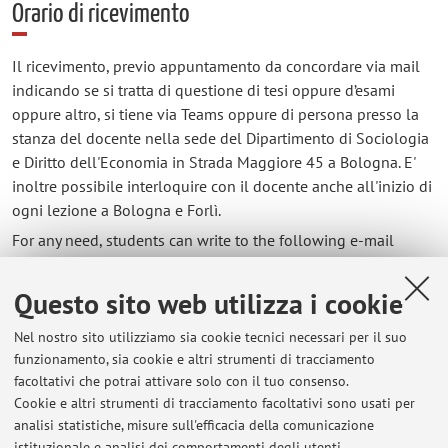
Orario di ricevimento
Il ricevimento, previo appuntamento da concordare via mail
indicando se si tratta di questione di tesi oppure d’esami
oppure altro, si tiene via Teams oppure di persona presso la
stanza del docente nella sede del Dipartimento di Sociologia
e Diritto dell'Economia in Strada Maggiore 45 a Bologna. E'
inoltre possibile interloquire con il docente anche all'inizio di
ogni lezione a Bologna e Forlì.
For any need, students can write to the following e-mail
davide.casale[@]unibo.it, o request an appointment if
needed: office hours are usually held via Teams, or at Davide
Questo sito web utilizza i cookie
Casale's room in Dipartimento di Sociologia e Diritto
dell'Economia, in Strada Maggiore 45 a Bologna. Office hours
Nel nostro sito utilizziamo sia cookie tecnici necessari per il suo
run throughout the year, but during national holidays and
funzionamento, sia cookie e altri strumenti di tracciamento
facoltativi che potrai attivare solo con il tuo consenso.
August they may be postponed. Davide Casale will be
Cookie e altri strumenti di tracciamento facoltativi sono usati per
available for students also at the end of each of his classes in
analisi statistiche, misure sull'efficacia della comunicazione
Bologna and Forlì.
istituzionale e analisi dei comportamenti degli utenti.