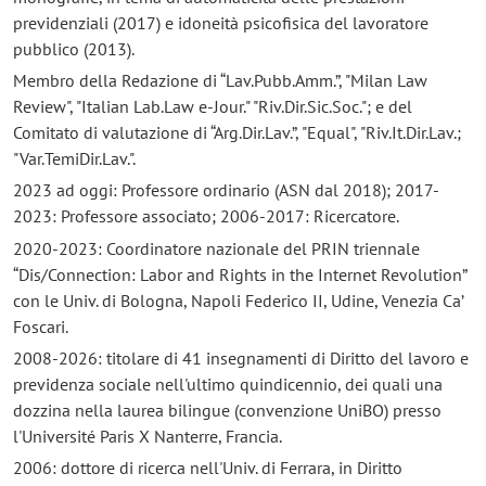
previdenziali (2017) e idoneità psicofisica del lavoratore
pubblico (2013).
Membro della Redazione di “Lav.Pubb.Amm.”, "Milan Law
Review", "Italian Lab.Law e-Jour." "Riv.Dir.Sic.Soc."; e del
Comitato di valutazione di “Arg.Dir.Lav.”, "Equal", "Riv.It.Dir.Lav.;
"Var.TemiDir.Lav.".
2023 ad oggi: Professore ordinario (ASN dal 2018); 2017-
2023: Professore associato; 2006-2017: Ricercatore.
2020-2023: Coordinatore nazionale del PRIN triennale
“Dis/Connection: Labor and Rights in the Internet Revolution”
con le Univ. di Bologna, Napoli Federico II, Udine, Venezia Ca’
Foscari.
2008-2026: titolare di 41 insegnamenti di Diritto del lavoro e
previdenza sociale nell'ultimo quindicennio, dei quali una
dozzina nella laurea bilingue (convenzione UniBO) presso
l'Université Paris X Nanterre, Francia.
2006: dottore di ricerca nell'Univ. di Ferrara, in Diritto