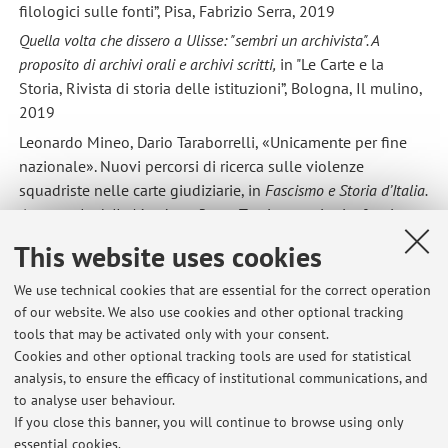
filologici sulle fonti”, Pisa, Fabrizio Serra, 2019
Quella volta che dissero a Ulisse: "sembri un archivista". A
proposito di archivi orali e archivi scritti,
in "Le Carte e la
Storia, Rivista di storia delle istituzioni”, Bologna, Il mulino,
2019
Leonardo Mineo, Dario Taraborrelli, «Unicamente per fine
nazionale». Nuovi percorsi di ricerca sulle violenze
squadriste nelle carte giudiziarie, in
Fascismo e Storia d’Italia.
A un secolo dalla Marcia su Roma
. Temi, narrazioni e fonti, a
cura di Giovanni De Luna, Milano, Feltrinelli, 2022
This website uses cookies
Uno stabile corsaro, l’archivio del Teatro delle Albe
, in
Le muse in
archivio
, Roma, Edizioni ANAI, 2023
We use technical cookies that are essential for the correct operation
of our website. We also use cookies and other optional tracking
Giacomo Mariani, Dario Taraborrelli,
Sul ritrovamento di
tools that may be activated only with your consent.
alcuni documenti del processo dell’Inquisizione agli ebrei
Cookies and other optional tracking tools are used for statistical
portoghesi di Ancona (1556),
in “Quellen und Forschungen
analysis, to ensure the efficacy of institutional communications, and
aus italienischen Archiven und Bibliotheken (QFIAB)”, Roma,
to analyse user behaviour.
Istituto storico germanico, ottobre 2023
If you close this banner, you will continue to browse using only
essential cookies.