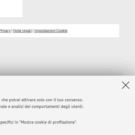
Privacy
|
Note legali
|
Impostazioni Cookie
i che potrai attivare solo con il tuo consenso.
onale e analisi dei comportamenti degli utenti.
ecifici in "Mostra cookie di profilazione".