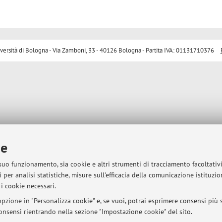
sità di Bologna - Via Zamboni, 33 - 40126 Bologna - Partita IVA: 01131710376
ie
 suo funzionamento, sia cookie e altri strumenti di tracciamento facoltativ
 per analisi statistiche, misure sull'efficacia della comunicazione istituzi
i cookie necessari.
pzione in "Personalizza cookie" e, se vuoi, potrai esprimere consensi più sp
 consensi rientrando nella sezione "Impostazione cookie" del sito.