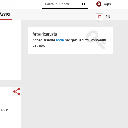
Login
Avvisi
IT
EN
Area riservata
Accedi tramite
login
per gestire tutti i contenuti
del sito.
ttore
i