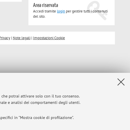
Area riservata
Accedi tramite
login
per gestire tutti i contenuti
del sito.
Privacy
|
Note legali
|
Impostazioni Cookie
i che potrai attivare solo con il tuo consenso.
onale e analisi dei comportamenti degli utenti.
ecifici in "Mostra cookie di profilazione".