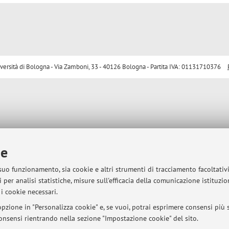
sità di Bologna - Via Zamboni, 33 - 40126 Bologna - Partita IVA: 01131710376
ie
 suo funzionamento, sia cookie e altri strumenti di tracciamento facoltativ
 per analisi statistiche, misure sull'efficacia della comunicazione istituzi
i cookie necessari.
pzione in "Personalizza cookie" e, se vuoi, potrai esprimere consensi più sp
 consensi rientrando nella sezione "Impostazione cookie" del sito.