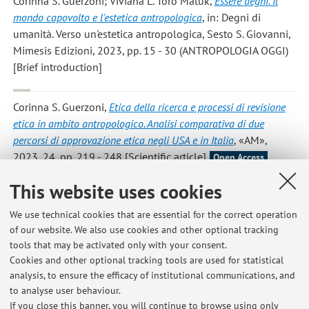
Corinna S. Guerzoni; Viviana L. Toro Matuk
,
Essere degni. Il
mondo capovolto e l'estetica antropologica
, in: Degni di
umanità. Verso un'estetica antropologica, Sesto S. Giovanni,
Mimesis Edizioni, 2023, pp. 15 - 30 (ANTROPOLOGIA OGGI)
[Brief introduction]
Corinna S. Guerzoni
,
Etica della ricerca e processi di revisione
etica in ambito antropologico. Analisi comparativa di due
percorsi di approvazione etica negli USA e in Italia
, «AM»,
2023, 24, pp. 219 - 248 [Scientific article]
Open Access
This website uses cookies
Corinna S. Guerzoni
,
Same-Sex Parents: A Case Study from
Italy
, in: Social Parenthood in Comparative Perspective, New
We use technical cookies that are essential for the correct operation
of our website. We also use cookies and other optional tracking
York, NYU PRESS, 2023, pp. 33 - 49 [Chapter or essay]
tools that may be activated only with your consent.
Cookies and other optional tracking tools are used for statistical
analysis, to ensure the efficacy of institutional communications, and
1
2
3
to analyse user behaviour.
If you close this banner, you will continue to browse using only