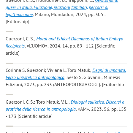
queer in Italia. Filiazione, relazioni familiari, percorsi di
legittimazione
, Milano, Mondadori, 2024, pp. 305 .
[Editorship]
Guerzoni, C. S.
,
Moral and Ethical Dilemmas of Italian Embryo
Recipients
, «L'UOMO», 2024, 14, pp. 89 - 112 [Scientific
article]
Corinna S. Guerzoni; Viviana L. Toro Matuk
,
Degni di umanità.
Verso un'estetica antropologica
, Sesto S. Giovanni, Mimesis
Edizioni, 2023, pp. 233 (ANTROPOLOGIA OGGI). [Editorship]
Guerzoni, C. S.; Toro Matuk, V. L.
,
Dialoghi sull'etica. Discorsi e
pratiche della ricerca in antropologia
, «AM», 2023, 56, pp. 155
- 173 [Scientific article]