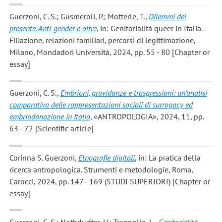
Guerzoni, C. S.; Gusmeroli, P.; Motterle, T.
,
Dilemmi del
presente. Anti-gender e oltre
, in: Genitorialità queer in Italia.
Filiazione, relazioni familiari, percorsi di legittimazione,
Milano, Mondadori Università, 2024, pp. 55 - 80 [Chapter or
essay]
Guerzoni, C. S.
,
Embrioni, gravidanze e trasgressioni: un’analisi
comparativa delle rappresentazioni sociali di surrogacy ed
embriodonazione in Italia
, «ANTROPOLOGIA», 2024, 11, pp.
63 - 72 [Scientific article]
Corinna S. Guerzoni
,
Etnografie digitali
, in: La pratica della
ricerca antropologica. Strumenti e metodologie, Roma,
Carocci, 2024, pp. 147 - 169 (STUDI SUPERIORI) [Chapter or
essay]
Guerzoni, C. S.; Nothdurfter, U.; Trappolin, L.
,
Genitorialità