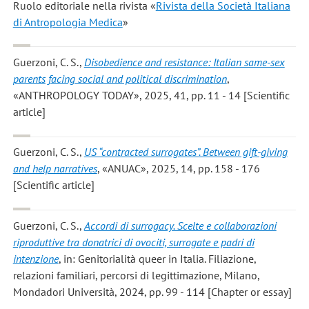
Ruolo editoriale nella rivista «
Rivista della Società Italiana
di Antropologia Medica
»
Guerzoni, C. S.
,
Disobedience and resistance: Italian same-sex
parents facing social and political discrimination
,
«ANTHROPOLOGY TODAY», 2025, 41, pp. 11 - 14 [Scientific
article]
Guerzoni, C. S.
,
US “contracted surrogates”. Between gift-giving
and help narratives
, «ANUAC», 2025, 14, pp. 158 - 176
[Scientific article]
Guerzoni, C. S.
,
Accordi di surrogacy. Scelte e collaborazioni
riproduttive tra donatrici di ovociti, surrogate e padri di
intenzione
, in: Genitorialità queer in Italia. Filiazione,
relazioni familiari, percorsi di legittimazione, Milano,
Mondadori Università, 2024, pp. 99 - 114 [Chapter or essay]