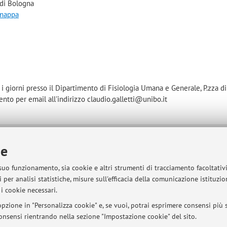
 di Bologna
 mappa
i i giorni presso il Dipartimento di Fisiologia Umana e Generale, P.zza di
to per email all'indirizzo claudio.galletti@unibo.it
ie
sità di Bologna - Via Zamboni, 33 - 40126 Bologna - Partita IVA: 01131710376
 suo funzionamento, sia cookie e altri strumenti di tracciamento facoltativ
 per analisi statistiche, misure sull'efficacia della comunicazione istituzi
i cookie necessari.
pzione in "Personalizza cookie" e, se vuoi, potrai esprimere consensi più sp
 consensi rientrando nella sezione "Impostazione cookie" del sito.