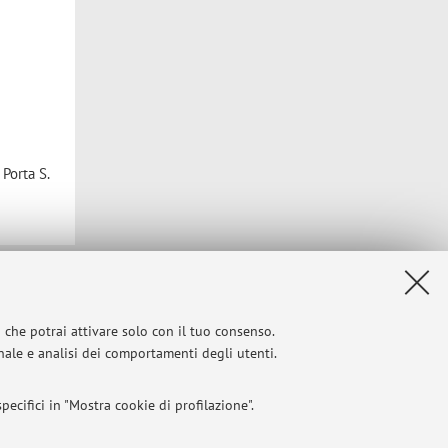
 Porta S.
Privacy
|
Note legali
|
Impostazioni Cookie
i che potrai attivare solo con il tuo consenso.
onale e analisi dei comportamenti degli utenti.
ecifici in "Mostra cookie di profilazione".