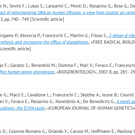
e N.; Sevini F.; Lukas S.; Lanzarini C.; Monti D.; Passarino G.; Rose G.; D
act of mitochondrial DNA on human lifespan: a view from studies on cent
p. 740 - 749 [Scientific article]
ergamo P.; Abrescia P.; Franceschi C.; Martini G.; Filosa S.
,
2-deoxy-d-rib
nthesis and increasing the efflux of glutathione.
, «FREE RADICAL BIOL
ientific article]
 F.; Garasto S.; Berardelli M.; Domma F.; Mari V.; Feraco E.; Francesch
define human aging phenotypes
, «BIOGERONTOLOGY», 2007, 8, pp. 283 - 2
e G.; Marzi E.; Cavallone L.; Franceschi C.; Skytthe A.; Jeune B.; Cournil 
ri V.; Feraco E.; Passarino G.; Novelletto A.; De Benedictis G.
,
A novel s
ociations: the ECHA study
, «EUROPEAN JOURNAL OF HUMAN GENETICS»,
Lio D.; Colonna-Romano G.; Orlando V.; Caruso M.; Hoffmann E.; Paolisso G