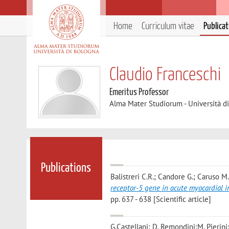
Home
Curriculum vitae
Publica
Claudio Franceschi
Emeritus Professor
Alma Mater Studiorum - Università d
Publications
Balistreri C.R.; Candore G.; Caruso M.
receptor-5 gene in acute myocardial in
pp. 637 - 638 [Scientific article]
G.Castellani; D. Remondini;M. Pierini