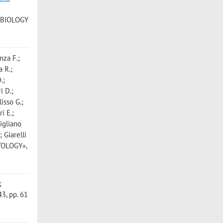
I
 BIOLOGY
nza F.;
a R.;
.;
i D.;
isso G.;
i E.;
rigliano
; Giarelli
TOLOGY»,
;
3, pp. 61