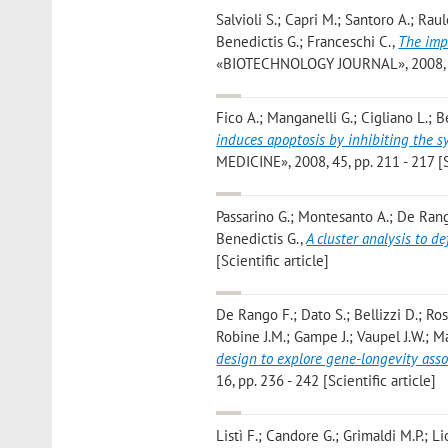
Salvioli S.; Capri M.; Santoro A.; Raul
Benedictis G.; Franceschi C.
,
The imp
«BIOTECHNOLOGY JOURNAL», 2008, 3, p
Fico A.; Manganelli G.; Cigliano L.; B
induces apoptosis by inhibiting the sy
MEDICINE», 2008, 45, pp. 211 - 217 [Sc
Passarino G.; Montesanto A.; De Rango
Benedictis G.
,
A cluster analysis to 
[Scientific article]
De Rango F.; Dato S.; Bellizzi D.; Ros
Robine J.M.; Gampe J.; Vaupel J.W.; Ma
design to explore gene-longevity ass
16, pp. 236 - 242 [Scientific article]
Listì F.; Candore G.; Grimaldi M.P.; 