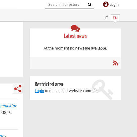
Login
IT
EN
Latest news
At the moment no news are available.
Restricted area
Login
to manage all website contents.
chemokine
08, 3,
ems