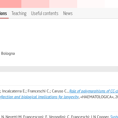
tions
Teaching
Useful contents
News
i Bologna
; Incalcaterra E.; Franceschi C.; Caruso C.
,
Role of polymorphisms of CC-
farction and biological implications for longevity
, «HAEMATOLOGICA», 20
; N. Neretti;M. Francesconi; E. Verondini; C. Franceschi; LN Cooper
,
Syst