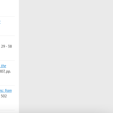
r
 29 - 38
 the
007, pp.
ms: from
- 502