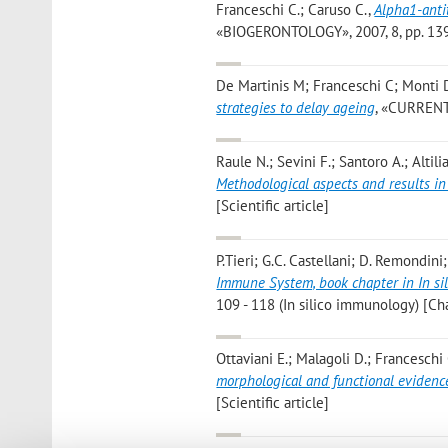
Franceschi C.; Caruso C.
,
Alpha1-antit
«BIOGERONTOLOGY», 2007, 8, pp. 139 -
De Martinis M; Franceschi C; Monti D
strategies to delay ageing
, «CURRENT 
Raule N.; Sevini F.; Santoro A.; Altili
Methodological aspects and results i
[Scientific article]
P.Tieri; G.C. Castellani; D. Remondini; 
Immune System, book chapter in In si
109 - 118 (In silico immunology) [Ch
Ottaviani E.; Malagoli D.; Franceschi
morphological and functional evidence
[Scientific article]