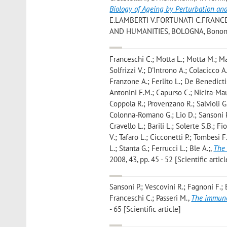
Biology of Ageing by Perturbation and
E.LAMBERTI V.FORTUNATI C.FRANC
AND HUMANITIES, BOLOGNA, Bononia Un
Franceschi C.; Motta L.; Motta M.; Ma
Solfrizzi V.; D'Introno A.; Colacicco A
Franzone A.; Ferlito L.; De Benedictis 
Antonini F.M.; Capurso C.; Nicita-Mau
Coppola R.; Provenzano R.; Salvioli G.
Colonna-Romano G.; Lio D.; Sansoni P.; 
Cravello L.; Barili L.; Solerte S.B.; 
V.; Tafaro L.; Cicconetti P.; Tombesi F
L.; Stanta G.; Ferrucci L.; Ble A.;
,
The 
2008, 43, pp. 45 - 52 [Scientific articl
Sansoni P.; Vescovini R.; Fagnoni F.; B
Franceschi C.; Passeri M.
,
The immune
- 65 [Scientific article]