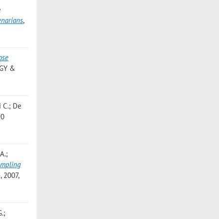
e
enarians
,
ose
OGY &
i C.; De
90
A.;
ampling
 2007,
.;