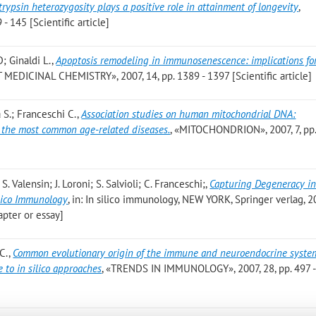
rypsin heterozygosity plays a positive role in attainment of longevity
,
 145 [Scientific article]
; Ginaldi L.
,
Apoptosis remodeling in immunosenescence: implications fo
MEDICINAL CHEMISTRY», 2007, 14, pp. 1389 - 1397 [Scientific article]
a S.; Franceschi C.
,
Association studies on human mitochondrial DNA:
n the most common age-related diseases.
, «MITOCHONDRION», 2007, 7, pp.
S. Valensin; J. Loroni; S. Salvioli; C. Franceschi;
,
Capturing Degeneracy in
lico Immunology
, in: In silico immunology, NEW YORK, Springer verlag, 2
apter or essay]
 C.
,
Common evolutionary origin of the immune and neuroendocrine syste
 to in silico approaches
, «TRENDS IN IMMUNOLOGY», 2007, 28, pp. 497 