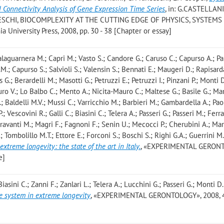
 Connectivity Analysis of Gene Expression Time Series
, in: G.CASTELLAN
ESCHI, BIOCOMPLEXITY AT THE CUTTING EDGE OF PHYSICS, SYSTEMS
iversity Press, 2008, pp. 30 - 38 [Chapter or essay]
laguarnera M.; Capri M.; Vasto S.; Candore G.; Caruso C.; Capurso A.; Pa
.M.; Capurso S.; Salvioli S.; Valensin S.; Bennati E.; Maugeri D.; Rapisard
G.; Berardelli M.; Masotti G.; Petruzzi E.; Petruzzi I.; Pinzani P.; Monti D
ro V.; Lo Balbo C.; Mento A.; Nicita-Mauro C.; Maltese G.; Basile G.; Mar
; Baldelli M.V.; Mussi C.; Varricchio M.; Barbieri M.; Gambardella A.; Paol
Vescovini R.; Galli C.; Biasini C.; Telera A.; Passeri G.; Passeri M.; Ferrar
Fioravanti M.; Magri F.; Fagnoni F.; Senin U.; Mecocci P.; Cherubini A.; Ma
.; Tombolillo M.T.; Ettore E.; Forconi S.; Boschi S.; Righi G.A.; Guerrini M.
extreme longevity: the state of the art in Italy.
, «EXPERIMENTAL GERON
e]
iasini C.; Zanni F.; Zanlari L.; Telera A.; Lucchini G.; Passeri G.; Monti D.
 system in extreme longevity
, «EXPERIMENTAL GERONTOLOGY», 2008, 4