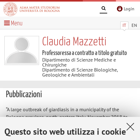
Login
Menu
IT
EN
Claudia Mazzetti
Professoressa a contratto a titolo gratuito
Dipartimento di Scienze Mediche e
Chirurgiche
Dipartimento di Scienze Biologiche,
Geologiche e Ambientali
Pubblicazioni
“A large outbreak of giardiasis in a municipality of the
Bologna province, north-eastern Italy, November 2018 to
April 2019”. Resi Davide, Varani Stefania, Sannella Anna
Questo sito web utilizza i cookie
Rosa, De Pascali Alessandra M, Ortalli Margherita, Liguori
Giovanna, Benvenuti Marco, Re Maria C, Pirani Roberta, Prete