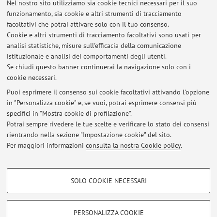
Nel nostro sito utilizziamo sia cookie tecnici necessari per il suo
Luciana,
Mazzetti Claudia
, Musti Muriel, Pizzi Lorenzo,
funzionamento, sia cookie e altri strumenti di tracciamento
Sanna Tiziana, Cacciò Simone M. A large outbreak of
facoltativi che potrai attivare solo con il tuo consenso.
giardiasis in a municipality of the Bologna province, north-
Cookie e altri strumenti di tracciamento facoltativi sono usati per
eastern Italy, November 2018 to April 2019. Euro Surveill.
analisi statistiche, misure sull'efficacia della comunicazione
istituzionale e analisi dei comportamenti degli utenti.
2021;26(35):pii=2001331. https://doi.org/10.2807/1560-
Se chiudi questo banner continuerai la navigazione solo con i
7917.ES.2021.26.35.2001331
cookie necessari.
Puoi esprimere il consenso sui cookie facoltativi attivando l'opzione
in "Personalizza cookie" e, se vuoi, potrai esprimere consensi più
Ultimi avvisi
specifici in "Mostra cookie di profilazione".
Potrai sempre rivedere le tue scelte e verificare lo stato dei consensi
Al momento non sono presenti avvisi.
rientrando nella sezione "Impostazione cookie" del sito.
Per maggiori informazioni
consulta la nostra Cookie policy
.
COOKIE DI PROFILAZIONE - FACOLTATIVI
SOLO COOKIE NECESSARI
Si tratta di cookie utilizzati per analizzare le caratteristiche della navigazione
Area riservata
degli utenti, creare profili in base al loro comportamento sul sito, per analisi
Accedi tramite
login
per gestire tutti i contenuti del sito.
di marketing.
PERSONALIZZA COOKIE